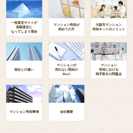
一括査定サイトが
マンション売却が
大阪市マンション
高額査定に
初めての方
売却ネットのメリット
なってしまう理由
マンションが
マンション
他社との違い
売れない理由の
売却における
Best3
両手取引の問題点
マンション売却事例
会社概要