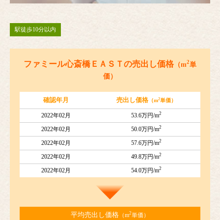
駅徒歩10分以内
2
ファミール心斎橋ＥＡＳＴの売出し価格
（m
単
価）
2
確認年月
売出し価格
（m
単価）
2
2022年02月
53.6万円/m
2
2022年02月
50.0万円/m
2
2022年02月
57.6万円/m
2
2022年02月
49.8万円/m
2
2022年02月
54.0万円/m
2
平均売出し価格
（m
単価）