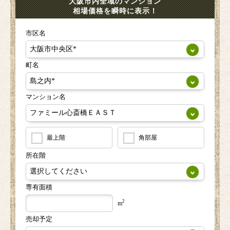
大阪市内全域のマンション
相場価格を瞬時に表示！
市区名
町名
マンション名
最上階
角部屋
所在階
専有面積
2
m
売却予定