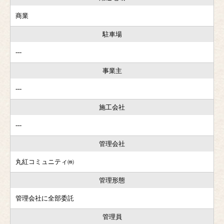
商業
駐車場
---
事業主
---
施工会社
---
管理会社
丸紅コミュニティ㈱
管理形態
管理会社に全部委託
管理員