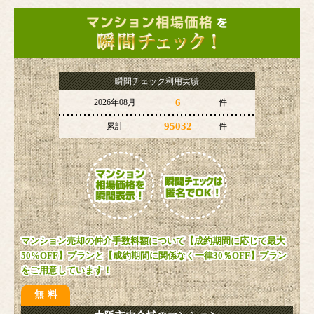
瞬間チェック利用実績
6
2026年08月
件
95032
累計
件
マンション売却の仲介手数料額について【成約期間に応じて最大
50%OFF】プランと【成約期間に関係なく一律30％OFF】プラン
をご用意しています！
無料