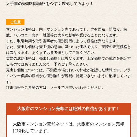
大手前の売却相場価格を今すぐ確認してみよう！
ご注意
マンション価格は、同一マンション内であっても、専有面積、間取り、階
数、バルコニー向き、眺望等に大きな影響を受けることになります。
また、取引時期や取引当事者の個別要因によって価格は異なります。
また、売出し価格は売主側の意向に基づいた価格であり、実際の査定価格と
は異なります。あくまでも参考値としてご覧ください。
実際の成約価格は、売出し価格とは異なります。上記価格での成約を保証す
るものではありませんので、予めご了承ください。
売出し価格については、不動産市場において弊社が確認した情報です。プラ
イバシー保護の観点から個別物件が容易に特定できないように配慮していま
す。
詳細情報をご希望の方は、メールでお問い合わせください。
大阪市のマンション売却には
絶対の自信があります！
大阪市マンション売却ネットは、大阪市のマンション売却
に特化しています。