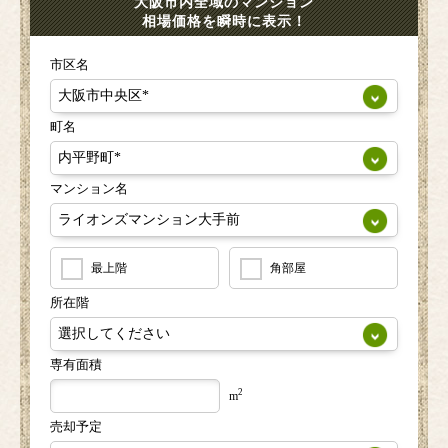
大阪市内全域のマンション
相場価格を瞬時に表示！
市区名
町名
マンション名
最上階
角部屋
所在階
専有面積
2
m
売却予定