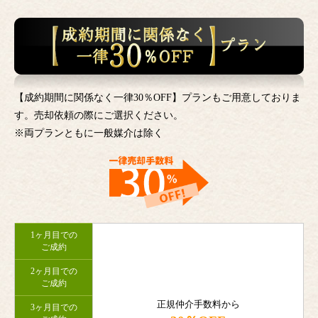
【成約期間に関係なく一律30％OFF】プランもご用意しておりま
す。売却依頼の際にご選択ください。
※両プランともに一般媒介は除く
1ヶ月目での
ご成約
2ヶ月目での
ご成約
正規仲介手数料から
3ヶ月目での