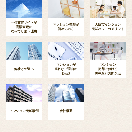
一括査定サイトが
マンション売却が
大阪市マンション
高額査定に
初めての方
売却ネットのメリット
なってしまう理由
マンションが
マンション
他社との違い
売れない理由の
売却における
Best3
両手取引の問題点
マンション売却事例
会社概要