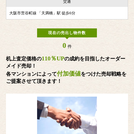
交通
大阪市営谷町線 「天満橋」駅 徒歩6分
現在の売出し物件数
0
件
110％UP
机上査定価格の
の成約を目指したオーダー
メイド売却！
付加価値
各マンションによって
をつけた売却戦略を
ご提案させて頂きます！