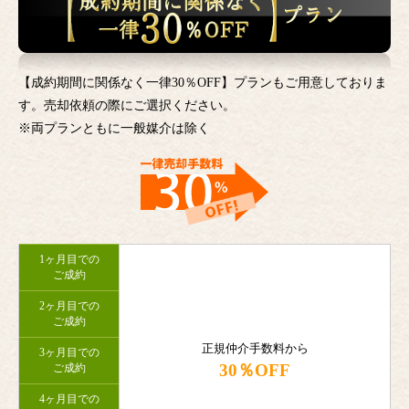
【成約期間に関係なく一律30％OFF】プランもご用意しておりま
す。売却依頼の際にご選択ください。
※両プランともに一般媒介は除く
1ヶ月目での
ご成約
2ヶ月目での
ご成約
正規仲介手数料から
3ヶ月目での
30％OFF
ご成約
4ヶ月目での