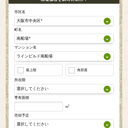
市区名
町名
マンション名
最上階
角部屋
所在階
専有面積
2
m
売却予定