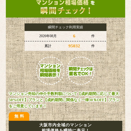
瞬間チェック利用実績
6
2026年08月
件
95032
累計
件
マンション売却の仲介手数料額について【成約期間に応じて最大
50%OFF】プランと【成約期間に関係なく一律30％OFF】プラン
をご用意しています！
無料
大阪市内全域のマンション
相場価格を瞬時に表示！