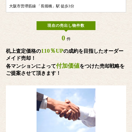
大阪市営堺筋線 「長堀橋」駅 徒歩3分
現在の売出し物件数
0
件
110％UP
机上査定価格の
の成約を目指したオーダー
メイド売却！
付加価値
各マンションによって
をつけた売却戦略を
ご提案させて頂きます！