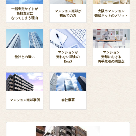
一括査定サイトが
マンション売却が
大阪市マンション
高額査定に
初めての方
売却ネットのメリット
なってしまう理由
マンションが
マンション
他社との違い
売れない理由の
売却における
Best3
両手取引の問題点
マンション売却事例
会社概要