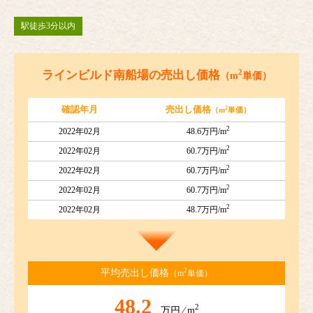
駅徒歩3分以内
2
ラインビルド南船場の売出し価格
（m
単価）
2
確認年月
売出し価格
（m
単価）
2
2022年02月
48.6万円/m
2
2022年02月
60.7万円/m
2
2022年02月
60.7万円/m
2
2022年02月
60.7万円/m
2
2022年02月
48.7万円/m
2
平均売出し価格
（m
単価）
48.2
2
万円 ⁄ m