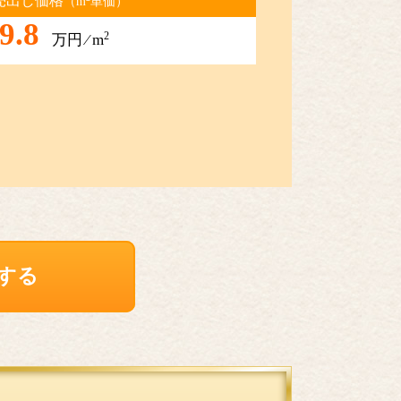
売出し価格
（m
単価）
9.8
2
万円 ⁄ m
する