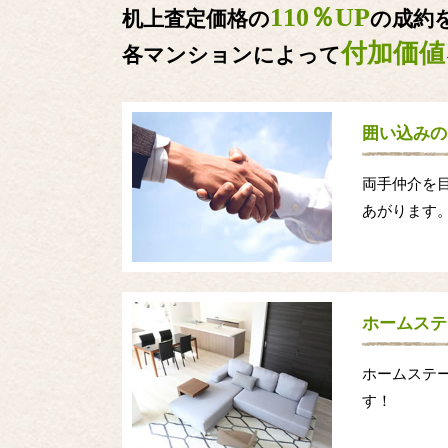
110％UP
机上査定価格の
の成約
付加価値
各マンションによって
囲い込みの
両手仲介を
あがります
ホームステ
ホームステ
す！