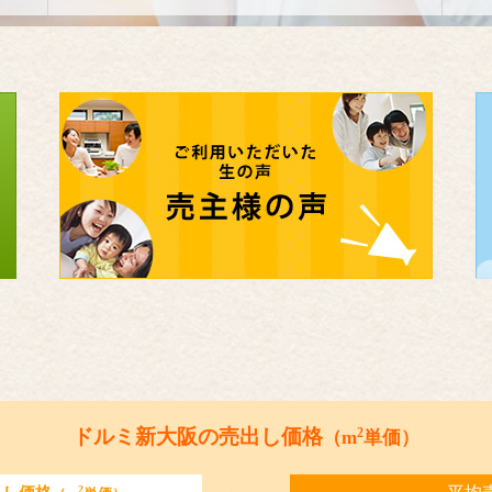
2
ドルミ新大阪の売出し価格
（m
単価）
2