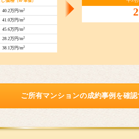
平均
出し価格
（m
単価）
2
2
40.2万円/m
2
41.0万円/m
2
45.6万円/m
2
28.2万円/m
2
38.1万円/m
ご所有マンションの
成約事例を確認