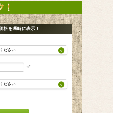
価格を瞬時に表示！
2
m