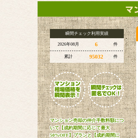
瞬間チェック利用実績
6
2026年08月
件
95032
累計
件
マンション売却の仲介手数料額につ
いて【成約期間に応じて最大
50%OFF】プランと【成約期間に