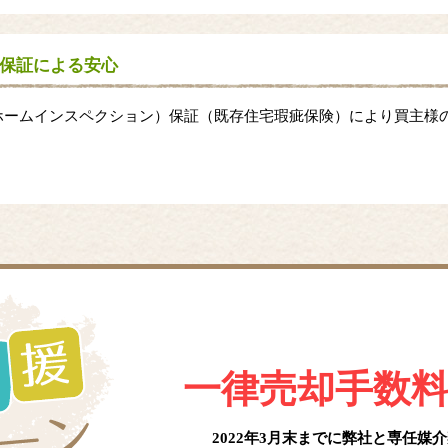
保証による安心
ホームインスペクション）保証（既存住宅瑕疵保険）により買主様
一律売却手数
2022年3月末までに弊社と
専任媒介