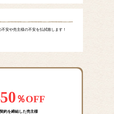
の不安や売主様の不安を払拭致します！
50
料
％OFF
契約を締結した売主様