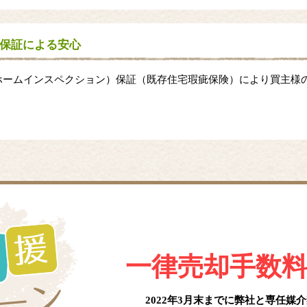
保証による安心
ホームインスペクション）保証（既存住宅瑕疵保険）により買主様
一律売却手数
2022年3月末までに弊社と
専任媒介