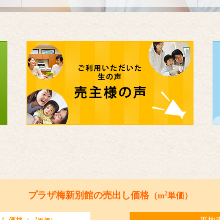
2
プラザ梅新別館の売出し価格
（m
単価）
2