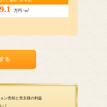
売出し価格
（m
単価）
9.1
2
万円 ⁄ m
する
ョン売却と売主様の利益
い！