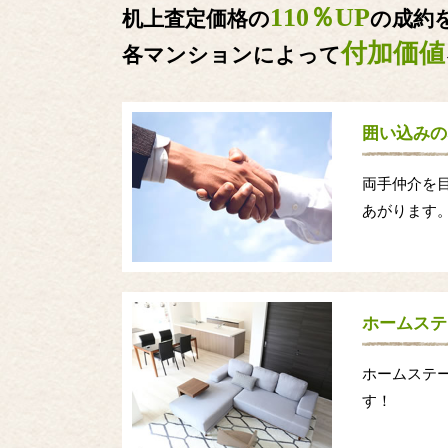
110％UP
机上査定価格の
の成約
付加価値
各マンションによって
囲い込みの
両手仲介を
あがります
ホームステ
ホームステ
す！