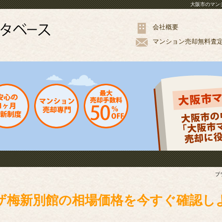
大阪市のマン
会社概要
マンション
売却
無料
査
プ
ザ梅新別館の相場価格を今すぐ確認し