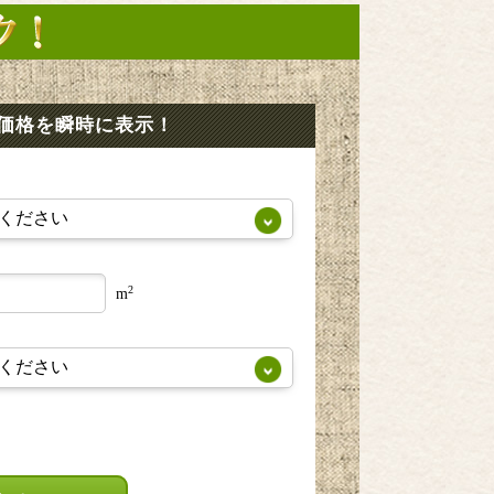
価格を瞬時に表示！
2
m