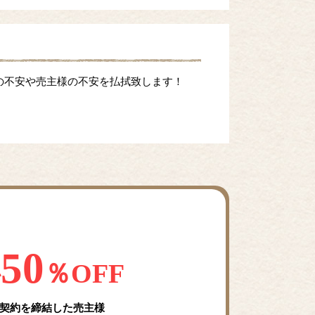
の不安や売主様の不安を払拭致します！
50
料
％OFF
契約を締結した売主様