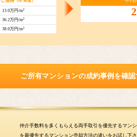
平均
出し価格
（m
単価）
2
2
13.0万円/m
2
36.2万円/m
2
38.0万円/m
ご所有マンションの
成約事例を確認
仲介手数料を多くもらえる両手取引を優先するマンシ
を最優先するマンション売却方法の違いをお試し下さ