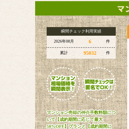
瞬間チェック利用実績
6
2026年08月
件
95032
累計
件
マンション売却の仲介手数料額につ
いて【成約期間に応じて最大
50%OFF】プランと【成約期間に