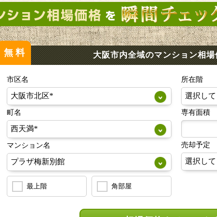
無料
大阪市内全域のマンション
相場
市区名
所在階
町名
専有面積
売却予定
マンション名
最上階
角部屋