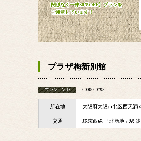
関係なく一律30％OFF】プランを
ご用意しています！
プラザ梅新別館
マンションID
0000000793
所在地
大阪府大阪市北区西天満
交通
JR東西線 「北新地」駅 徒