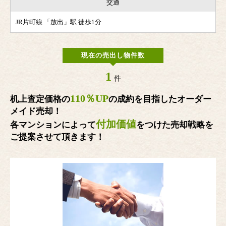
交通
JR片町線 「放出」駅 徒歩1分
現在の売出し物件数
1
件
110％UP
机上査定価格の
の成約を目指したオーダー
メイド売却！
付加価値
各マンションによって
をつけた売却戦略を
ご提案させて頂きます！