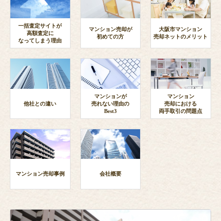
一括査定サイトが
マンション売却が
大阪市マンション
高額査定に
初めての方
売却ネットのメリット
なってしまう理由
マンションが
マンション
他社との違い
売れない理由の
売却における
Best3
両手取引の問題点
マンション売却事例
会社概要