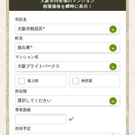
大阪市内全域のマンション
相場価格を瞬時に表示！
市区名
町名
マンション名
最上階
角部屋
所在階
専有面積
2
m
売却予定