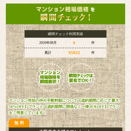
瞬間チェック利用実績
6
2026年08月
件
95032
累計
件
マンション売却の仲介手数料額について【成約期間に応じて最大
50%OFF】プランと【成約期間に関係なく一律30％OFF】プラン
をご用意しています！
無料