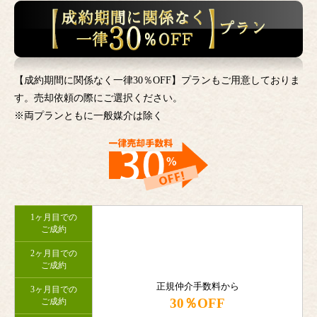
【成約期間に関係なく一律30％OFF】プランもご用意しておりま
す。売却依頼の際にご選択ください。
※両プランともに一般媒介は除く
1ヶ月目での
ご成約
2ヶ月目での
ご成約
正規仲介手数料から
3ヶ月目での
30％OFF
ご成約