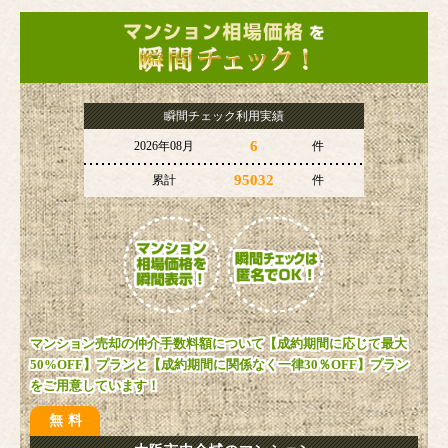
瞬間チェック利用実績
6
2026年08月
件
95032
累計
件
マンション売却の仲介手数料額について【成約期間に応じて最大
50%OFF】プランと【成約期間に関係なく一律30％OFF】プラン
をご用意しています！
無料