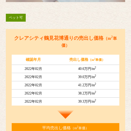
ペット可
2
クレアシティ鶴見花博通りの売出し価格
（m
単
価）
2
確認年月
売出し価格
（m
単価）
2
2022年02月
40.6万円/m
2
2022年02月
39.0万円/m
2
2022年02月
41.2万円/m
2
2022年02月
38.2万円/m
2
2022年02月
39.3万円/m
2
平均売出し価格
（m
単価）