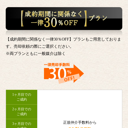
【成約期間に関係なく一律30％OFF】プランもご用意しておりま
す。売却依頼の際にご選択ください。
※両プランともに一般媒介は除く
1ヶ月目での
ご成約
2ヶ月目での
ご成約
正規仲介手数料から
3ヶ月目での