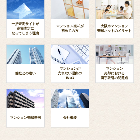
一括査定サイトが
マンション売却が
大阪市マンション
高額査定に
初めての方
売却ネットのメリット
なってしまう理由
マンションが
マンション
他社との違い
売れない理由の
売却における
Best3
両手取引の問題点
マンション売却事例
会社概要