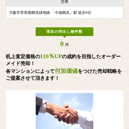
交通
大阪市営長堀鶴見緑地線 「今福鶴見」駅 徒歩9分
現在の売出し物件数
0
件
110％UP
机上査定価格の
の成約を目指したオーダー
メイド売却！
付加価値
各マンションによって
をつけた売却戦略を
ご提案させて頂きます！