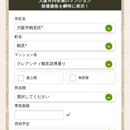
大阪市内全域のマンション
相場価格を瞬時に表示！
市区名
町名
マンション名
最上階
角部屋
所在階
専有面積
2
m
売却予定