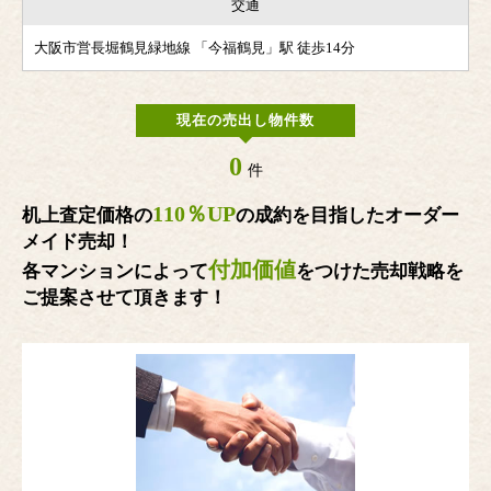
交通
大阪市営長堀鶴見緑地線 「今福鶴見」駅 徒歩14分
現在の売出し物件数
0
件
110％UP
机上査定価格の
の成約を目指したオーダー
メイド売却！
付加価値
各マンションによって
をつけた売却戦略を
ご提案させて頂きます！