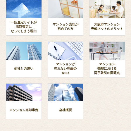
一括査定サイトが
マンション売却が
大阪市マンション
高額査定に
初めての方
売却ネットのメリット
なってしまう理由
マンションが
マンション
他社との違い
売れない理由の
売却における
Best3
両手取引の問題点
マンション売却事例
会社概要