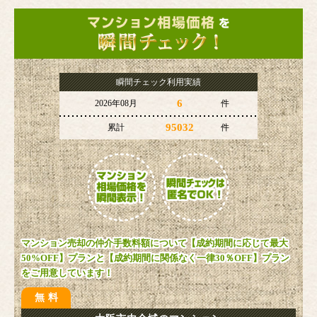
瞬間チェック利用実績
6
2026年08月
件
95032
累計
件
マンション売却の仲介手数料額について【成約期間に応じて最大
50%OFF】プランと【成約期間に関係なく一律30％OFF】プラン
をご用意しています！
無料