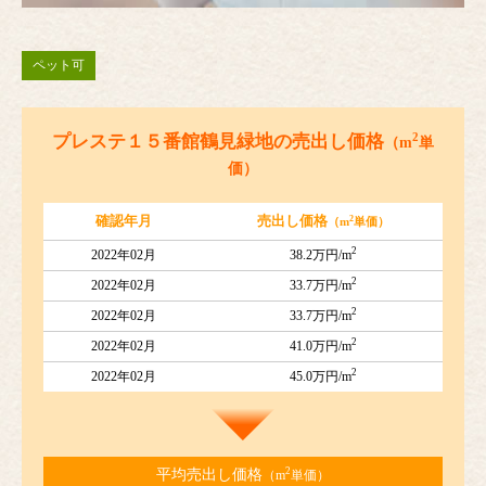
ペット可
2
プレステ１５番館鶴見緑地の売出し価格
（m
単
価）
2
確認年月
売出し価格
（m
単価）
2
2022年02月
38.2万円/m
2
2022年02月
33.7万円/m
2
2022年02月
33.7万円/m
2
2022年02月
41.0万円/m
2
2022年02月
45.0万円/m
2
平均売出し価格
（m
単価）