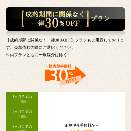
【成約期間に関係なく一律30％OFF】プランもご用意しておりま
す。売却依頼の際にご選択ください。
※両プランともに一般媒介は除く
1ヶ月目での
ご成約
2ヶ月目での
ご成約
正規仲介手数料から
3ヶ月目での