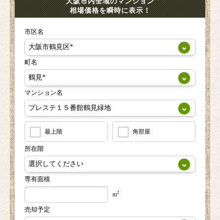
大阪市内全域のマンション
相場価格を瞬時に表示！
市区名
町名
マンション名
最上階
角部屋
所在階
専有面積
2
m
売却予定