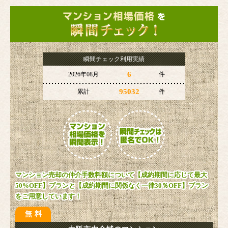
瞬間チェック利用実績
6
2026年08月
件
95032
累計
件
マンション売却の仲介手数料額について【成約期間に応じて最大
50%OFF】プランと【成約期間に関係なく一律30％OFF】プラン
をご用意しています！
無料