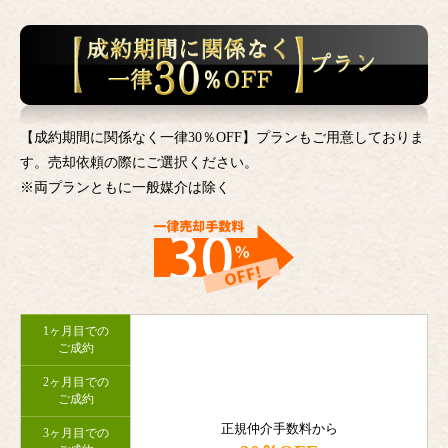
【成約期間に関係なく一律30％OFF】プランもご用意しておりま
す。売却依頼の際にご選択ください。
※両プランともに一般媒介は除く
1ヶ月目での
ご成約
2ヶ月目での
ご成約
正規仲介手数料から
3ヶ月目での