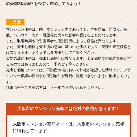
の売却相場価格を今すぐ確認してみよう！
ご注意
マンション価格は、同一マンション内であっても、専有面積、間取り、階
数、バルコニー向き、眺望等に大きな影響を受けることになります。
また、取引時期や取引当事者の個別要因によって価格は異なります。
また、売出し価格は売主側の意向に基づいた価格であり、実際の査定価格と
は異なります。あくまでも参考値としてご覧ください。
実際の成約価格は、売出し価格とは異なります。上記価格での成約を保証す
るものではありませんので、予めご了承ください。
売出し価格については、不動産市場において弊社が確認した情報です。プラ
イバシー保護の観点から個別物件が容易に特定できないように配慮していま
す。
詳細情報をご希望の方は、メールでお問い合わせください。
大阪市のマンション売却には
絶対の自信があります！
大阪市マンション売却ネットは、大阪市のマンション売却
に特化しています。