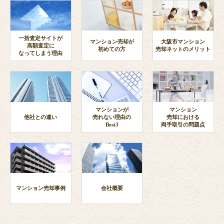
一括査定サイトが
マンション売却が
大阪市マンション
高額査定に
初めての方
売却ネットのメリット
なってしまう理由
マンションが
マンション
他社との違い
売れない理由の
売却における
Best3
両手取引の問題点
マンション売却事例
会社概要