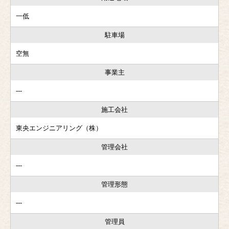
一低
駐車場
空無
事業主
---
施工会社
東央エンジニアリング（株）
管理会社
---
管理形態
---
管理員