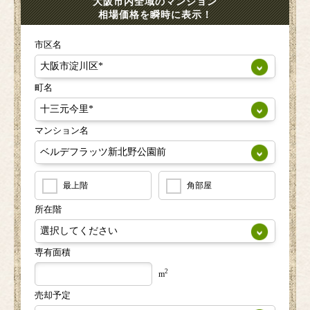
大阪市内全域のマンション
相場価格を瞬時に表示！
市区名
町名
マンション名
最上階
角部屋
所在階
専有面積
2
m
売却予定