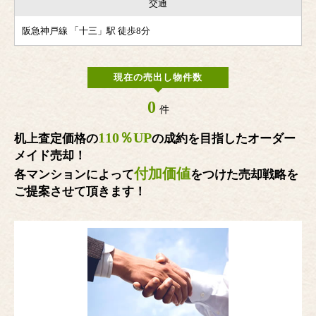
交通
阪急神戸線 「十三」駅 徒歩8分
現在の売出し物件数
0
件
110％UP
机上査定価格の
の成約を目指したオーダー
メイド売却！
付加価値
各マンションによって
をつけた売却戦略を
ご提案させて頂きます！