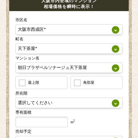
大阪市内全域のマンション
相場価格を瞬時に表示！
市区名
町名
マンション名
最上階
角部屋
所在階
専有面積
2
m
売却予定