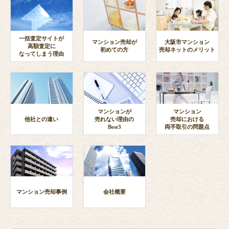
一括査定サイトが
マンション売却が
大阪市マンション
高額査定に
初めての方
売却ネットのメリット
なってしまう理由
マンションが
マンション
他社との違い
売れない理由の
売却における
Best3
両手取引の問題点
マンション売却事例
会社概要