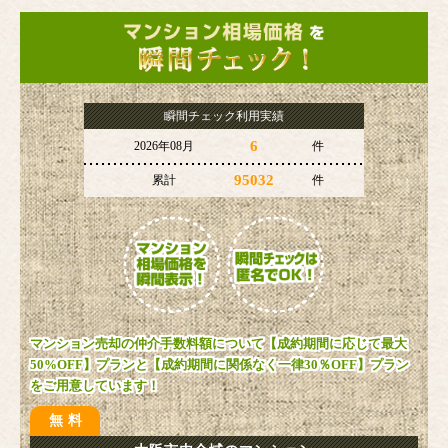
瞬間チェック利用実績
6
2026年08月
件
95032
累計
件
マンション売却の仲介手数料額について【成約期間に応じて最大
50%OFF】プランと【成約期間に関係なく一律30％OFF】プラン
をご用意しています！
無料