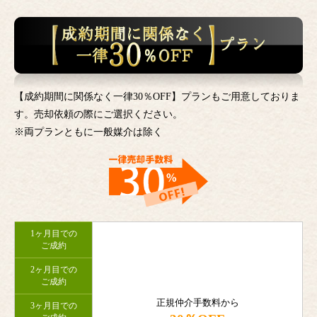
【成約期間に関係なく一律30％OFF】プランもご用意しておりま
す。売却依頼の際にご選択ください。
※両プランともに一般媒介は除く
1ヶ月目での
ご成約
2ヶ月目での
ご成約
正規仲介手数料から
3ヶ月目での