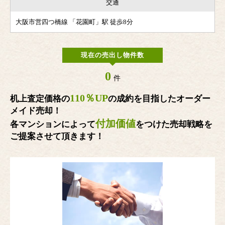
交通
大阪市営四つ橋線 「花園町」駅 徒歩8分
現在の売出し物件数
0
件
110％UP
机上査定価格の
の成約を目指したオーダー
メイド売却！
付加価値
各マンションによって
をつけた売却戦略を
ご提案させて頂きます！