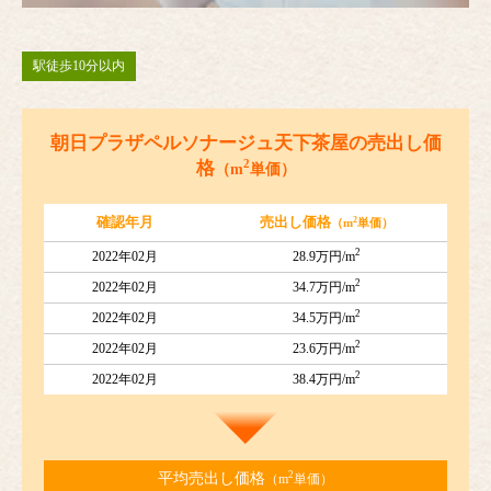
駅徒歩10分以内
朝日プラザペルソナージュ天下茶屋の売出し価
2
格
（m
単価）
2
確認年月
売出し価格
（m
単価）
2
2022年02月
28.9万円/m
2
2022年02月
34.7万円/m
2
2022年02月
34.5万円/m
2
2022年02月
23.6万円/m
2
2022年02月
38.4万円/m
2
平均売出し価格
（m
単価）