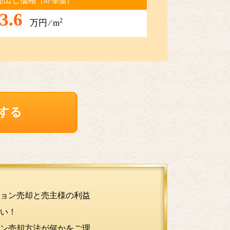
売出し価格
（m
単価）
3.6
2
万円 ⁄ m
する
ョン売却と売主様の利益
い！
ン売却方法が何かをご理