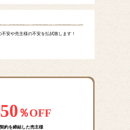
の不安や売主様の不安を払拭致します！
50
料
％OFF
契約を締結した売主様