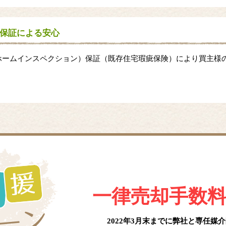
保証による安心
ホームインスペクション）保証（既存住宅瑕疵保険）により買主様
一律売却手数
2022年3月末までに弊社と
専任媒介