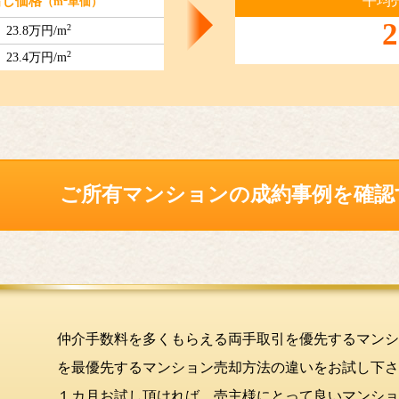
平均
出し価格
（m
単価）
2
2
23.8万円/m
2
23.4万円/m
ご所有マンションの
成約事例を確認
仲介手数料を多くもらえる両手取引を優先するマンシ
を最優先するマンション売却方法の違いをお試し下さ
１カ月お試し頂ければ、売主様にとって良いマンショ