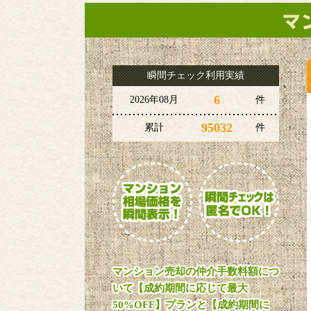
瞬間チェック利用実績
6
2026年08月
件
95032
累計
件
マンション売却の仲介手数料額につ
いて【成約期間に応じて最大
50%OFF】プランと【成約期間に