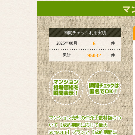
瞬間チェック利用実績
6
2026年08月
件
95032
累計
件
マンション売却の仲介手数料額につ
いて【成約期間に応じて最大
50%OFF】プランと【成約期間に