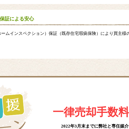
保証による安心
ホームインスペクション）保証（既存住宅瑕疵保険）により買主様
一律売却手数
2022年3月末までに弊社と
専任媒介