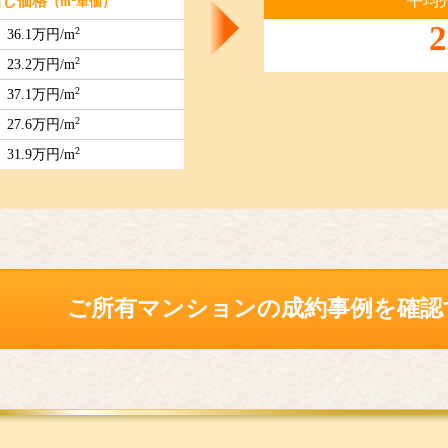
平均
出し価格
（m
単価）
2
2
36.1万円/m
2
23.2万円/m
2
37.1万円/m
2
27.6万円/m
2
31.9万円/m
ご所有マンションの
成約事例を確認