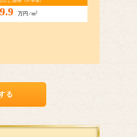
売出し価格
（m
単価）
9.9
2
万円 ⁄ m
する