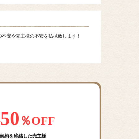
の不安や売主様の不安を払拭致します！
50
料
％OFF
契約を締結した売主様