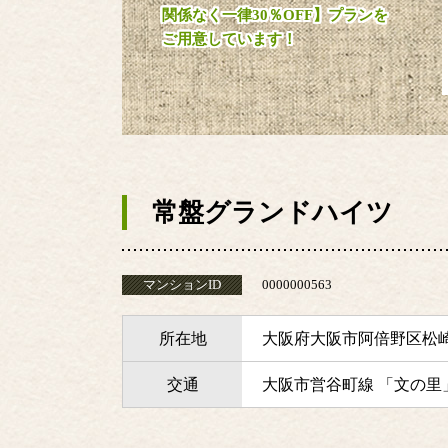
関係なく一律30％OFF】プランを
ご用意しています！
常盤グランドハイツ
マンションID
0000000563
所在地
大阪府大阪市阿倍野区松
交通
大阪市営谷町線 「文の里