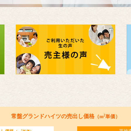
2
常盤グランドハイツの売出し価格
（m
単価）
2