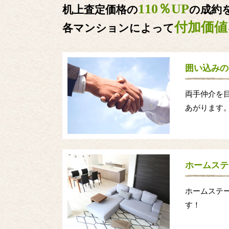
110％UP
机上査定価格の
の成約
付加価値
各マンションによって
囲い込みの
両手仲介を
あがります
ホームステ
ホームステ
す！