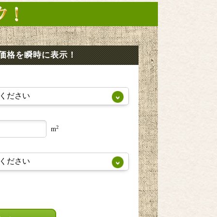
価格を瞬時に表示！
2
m