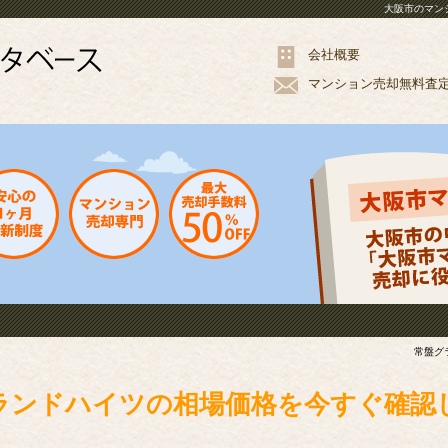
大阪市のマン
会社概要
マンション
売却
無料
査
常盤グ
ランドハイツの相場価格を今すぐ確認