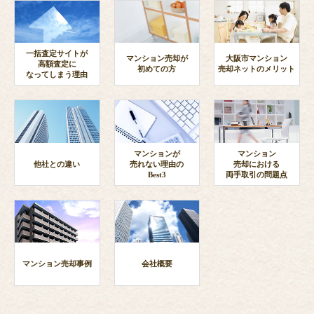
一括査定サイトが
マンション売却が
大阪市マンション
高額査定に
初めての方
売却ネットのメリット
なってしまう理由
マンションが
マンション
他社との違い
売れない理由の
売却における
Best3
両手取引の問題点
マンション売却事例
会社概要