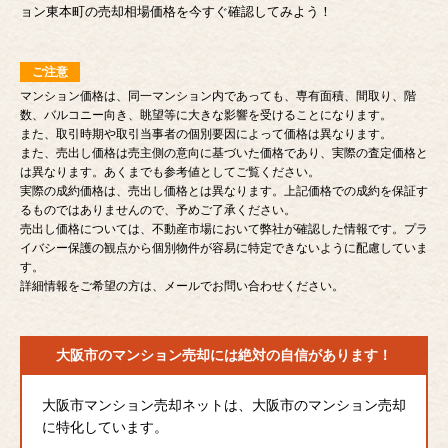
ョン東本町の売却相場価格を今すぐ確認してみよう！
ご注意
マンション価格は、同一マンション内であっても、専有面積、間取り、階
数、バルコニー向き、眺望等に大きな影響を受けることになります。
また、取引時期や取引当事者の個別要因によって価格は異なります。
また、売出し価格は売主側の意向に基づいた価格であり、実際の査定価格と
は異なります。あくまでも参考値としてご覧ください。
実際の成約価格は、売出し価格とは異なります。上記価格での成約を保証す
るものではありませんので、予めご了承ください。
売出し価格については、不動産市場において弊社が確認した情報です。プラ
イバシー保護の観点から個別物件が容易に特定できないように配慮していま
す。
詳細情報をご希望の方は、メールでお問い合わせください。
大阪市のマンション売却には
絶対の自信があります！
大阪市マンション売却ネットは、大阪市のマンション売却
に特化しています。