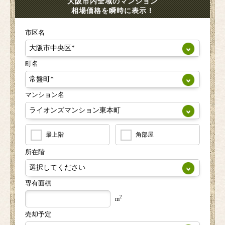
大阪市内全域のマンション
相場価格を瞬時に表示！
市区名
町名
マンション名
最上階
角部屋
所在階
専有面積
2
m
売却予定