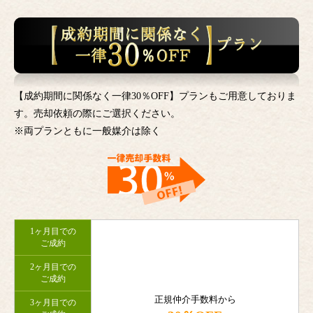
【成約期間に関係なく一律30％OFF】プランもご用意しておりま
す。売却依頼の際にご選択ください。
※両プランともに一般媒介は除く
1ヶ月目での
ご成約
2ヶ月目での
ご成約
正規仲介手数料から
3ヶ月目での