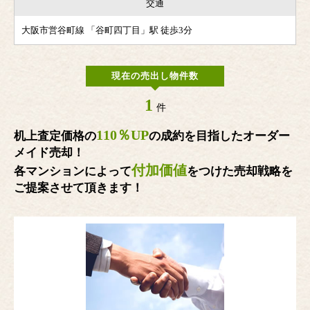
交通
大阪市営谷町線 「谷町四丁目」駅 徒歩3分
現在の売出し物件数
1
件
110％UP
机上査定価格の
の成約を目指したオーダー
メイド売却！
付加価値
各マンションによって
をつけた売却戦略を
ご提案させて頂きます！