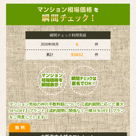
瞬間チェック利用実績
6
2026年08月
件
95032
累計
件
マンション売却の仲介手数料額について【成約期間に応じて最大
50%OFF】プランと【成約期間に関係なく一律30％OFF】プラン
をご用意しています！
無料