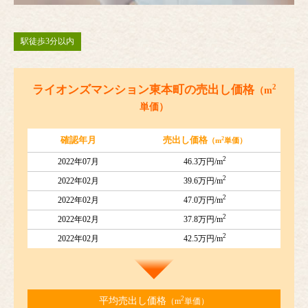
駅徒歩3分以内
2
ライオンズマンション東本町の売出し価格
（m
単価）
2
確認年月
売出し価格
（m
単価）
2
2022年07月
46.3万円/m
2
2022年02月
39.6万円/m
2
2022年02月
47.0万円/m
2
2022年02月
37.8万円/m
2
2022年02月
42.5万円/m
2
平均売出し価格
（m
単価）