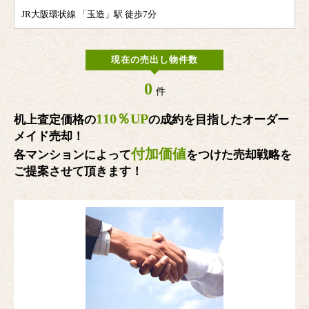
JR大阪環状線 「玉造」駅 徒歩7分
現在の売出し物件数
0
件
110％UP
机上査定価格の
の成約を目指したオーダー
メイド売却！
付加価値
各マンションによって
をつけた売却戦略を
ご提案させて頂きます！