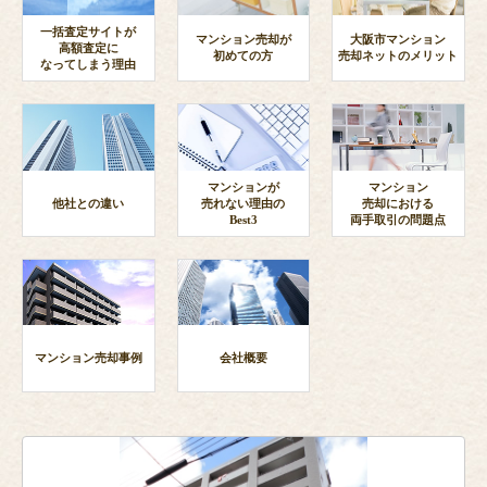
一括査定サイトが
マンション売却が
大阪市マンション
高額査定に
初めての方
売却ネットのメリット
なってしまう理由
マンションが
マンション
他社との違い
売れない理由の
売却における
Best3
両手取引の問題点
マンション売却事例
会社概要