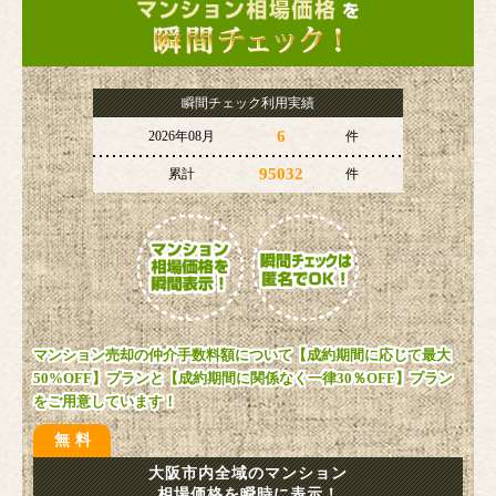
瞬間チェック利用実績
6
2026年08月
件
95032
累計
件
マンション売却の仲介手数料額について【成約期間に応じて最大
50%OFF】プランと【成約期間に関係なく一律30％OFF】プラン
をご用意しています！
無料
大阪市内全域のマンション
相場価格を瞬時に表示！