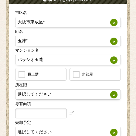
市区名
町名
マンション名
最上階
角部屋
所在階
専有面積
2
m
売却予定