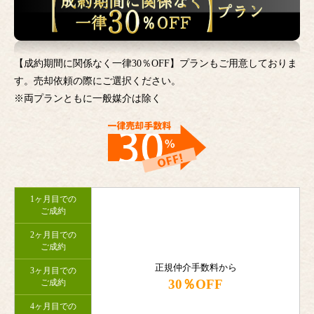
【成約期間に関係なく一律30％OFF】プランもご用意しておりま
す。売却依頼の際にご選択ください。
※両プランともに一般媒介は除く
1ヶ月目での
ご成約
2ヶ月目での
ご成約
正規仲介手数料から
3ヶ月目での
30％OFF
ご成約
4ヶ月目での