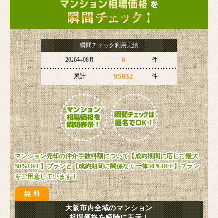
瞬間チェック利用実績
6
2026年08月
件
95032
累計
件
マンション売却の仲介手数料額について【成約期間に応じて最大
50%OFF】プランと【成約期間に関係なく一律30％OFF】プラン
をご用意しています！
無料
大阪市内全域のマンション
相場価格を瞬時に表示！