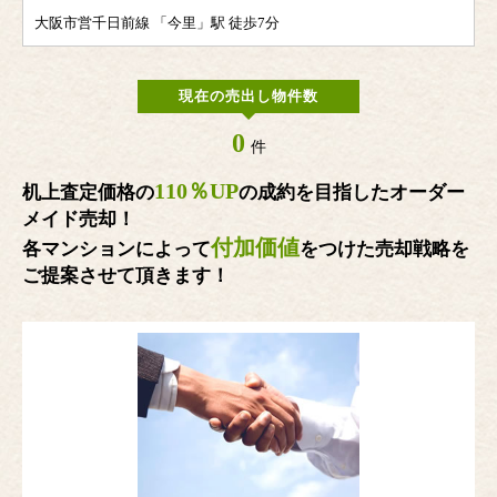
大阪市営千日前線 「今里」駅 徒歩7分
現在の売出し物件数
0
件
110％UP
机上査定価格の
の成約を目指したオーダー
メイド売却！
付加価値
各マンションによって
をつけた売却戦略を
ご提案させて頂きます！