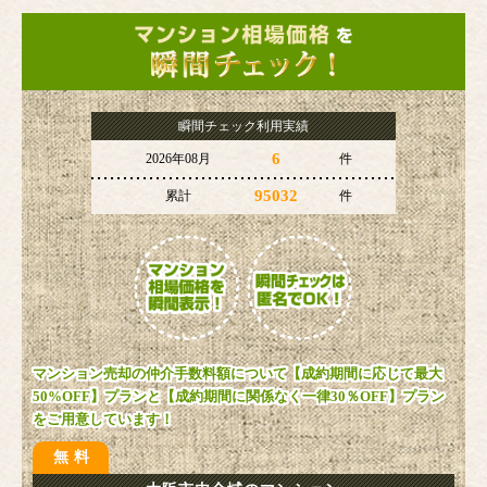
瞬間チェック利用実績
6
2026年08月
件
95032
累計
件
マンション売却の仲介手数料額について【成約期間に応じて最大
50%OFF】プランと【成約期間に関係なく一律30％OFF】プラン
をご用意しています！
無料