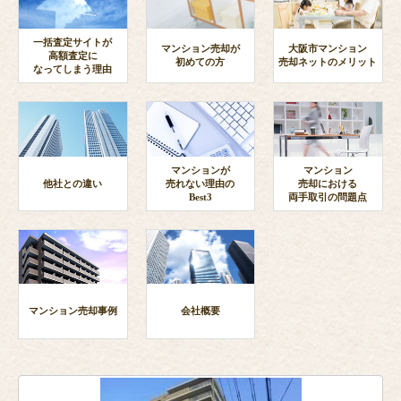
一括査定サイトが
マンション売却が
大阪市マンション
高額査定に
初めての方
売却ネットのメリット
なってしまう理由
マンションが
マンション
他社との違い
売れない理由の
売却における
Best3
両手取引の問題点
マンション売却事例
会社概要