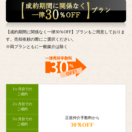
【成約期間に関係なく一律30％OFF】プランもご用意しておりま
す。売却依頼の際にご選択ください。
※両プランともに一般媒介は除く
1ヶ月目での
ご成約
2ヶ月目での
ご成約
正規仲介手数料から
3ヶ月目での
30％OFF
ご成約