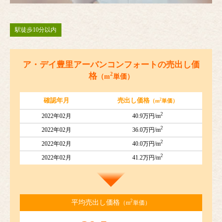
駅徒歩10分以内
ア・デイ豊里アーバンコンフォートの売出し価
2
格
（m
単価）
2
確認年月
売出し価格
（m
単価）
2
2022年02月
40.9万円/m
2
2022年02月
36.0万円/m
2
2022年02月
40.0万円/m
2
2022年02月
41.2万円/m
2
平均売出し価格
（m
単価）