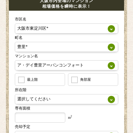
大阪市内全域のマンション
相場価格を瞬時に表示！
市区名
町名
マンション名
最上階
角部屋
所在階
専有面積
2
m
売却予定