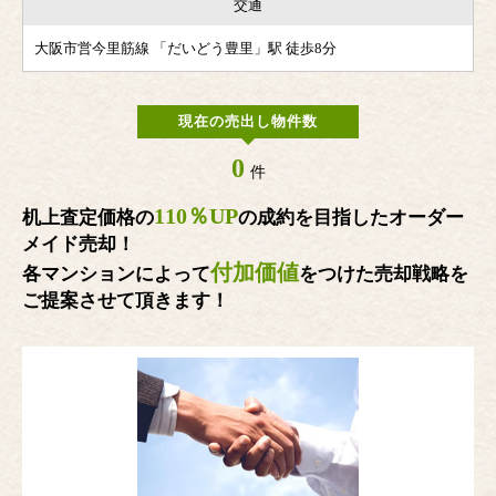
交通
大阪市営今里筋線 「だいどう豊里」駅 徒歩8分
現在の売出し物件数
0
件
110％UP
机上査定価格の
の成約を目指したオーダー
メイド売却！
付加価値
各マンションによって
をつけた売却戦略を
ご提案させて頂きます！