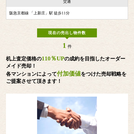
交通
阪急京都線 「上新庄」駅 徒歩11分
現在の売出し物件数
1
件
110％UP
机上査定価格の
の成約を目指したオーダー
メイド売却！
付加価値
各マンションによって
をつけた売却戦略を
ご提案させて頂きます！