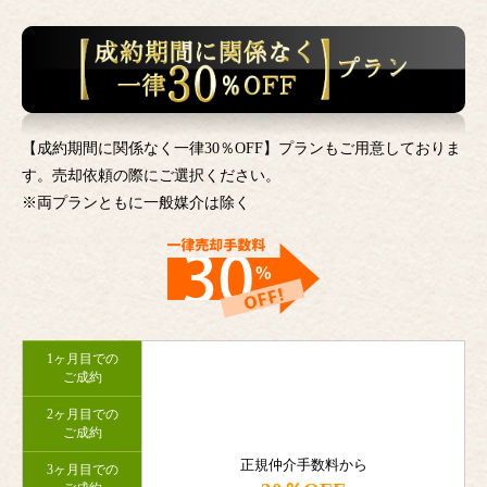
【成約期間に関係なく一律30％OFF】プランもご用意しておりま
す。売却依頼の際にご選択ください。
※両プランともに一般媒介は除く
1ヶ月目での
ご成約
2ヶ月目での
ご成約
正規仲介手数料から
3ヶ月目での