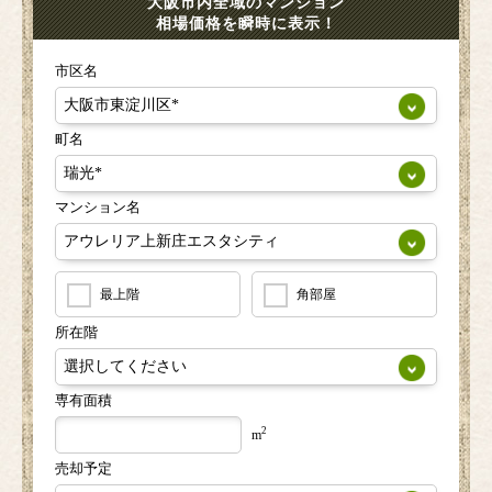
大阪市内全域のマンション
相場価格を瞬時に表示！
市区名
町名
マンション名
最上階
角部屋
所在階
専有面積
2
m
売却予定