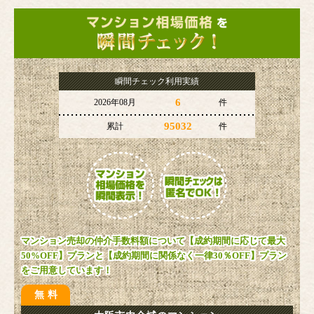
瞬間チェック利用実績
6
2026年08月
件
95032
累計
件
マンション売却の仲介手数料額について【成約期間に応じて最大
50%OFF】プランと【成約期間に関係なく一律30％OFF】プラン
をご用意しています！
無料