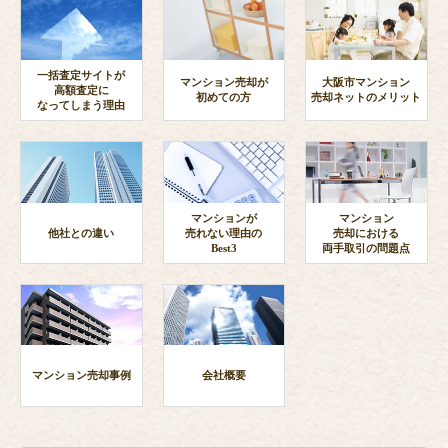
一括査定サイトが
マンション売却が
大阪市マンション
高額査定に
初めての方
売却ネットのメリット
なってしまう理由
マンションが
マンション
他社との違い
売れない理由の
売却における
Best3
両手取引の問題点
マンション売却事例
会社概要