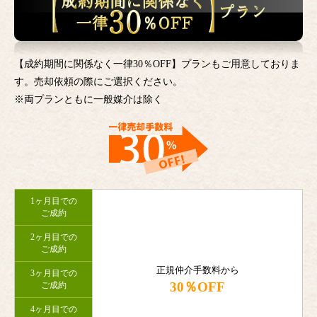
【成約期間に関係なく一律30％OFF】プランもご用意しておりま
す。売却依頼の際にご選択ください。
※両プランともに一般媒介は除く
1ヶ月目での
ご成約
2ヶ月目での
ご成約
正規仲介手数料から
3ヶ月目での
30％OFF
ご成約
4ヶ月目での