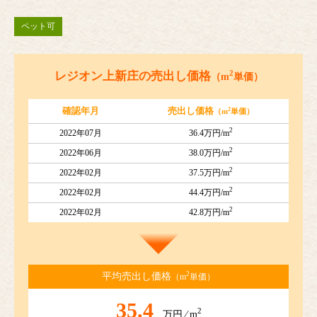
ペット可
2
レジオン上新庄の売出し価格
（m
単価）
2
確認年月
売出し価格
（m
単価）
2
2022年07月
36.4万円/m
2
2022年06月
38.0万円/m
2
2022年02月
37.5万円/m
2
2022年02月
44.4万円/m
2
2022年02月
42.8万円/m
2
平均売出し価格
（m
単価）
35.4
2
万円 ⁄ m