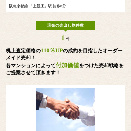
阪急京都線 「上新庄」駅 徒歩8分
現在の売出し物件数
1
件
110％UP
机上査定価格の
の成約を目指したオーダー
メイド売却！
付加価値
各マンションによって
をつけた売却戦略を
ご提案させて頂きます！