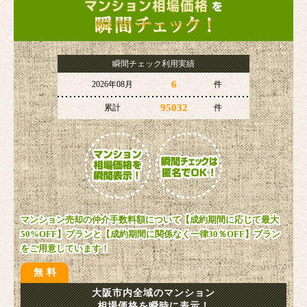
瞬間チェック利用実績
6
2026年08月
件
95032
累計
件
マンション売却の仲介手数料額について【成約期間に応じて最大
50%OFF】プランと【成約期間に関係なく一律30％OFF】プラン
をご用意しています！
無料
大阪市内全域のマンション
相場価格を瞬時に表示！