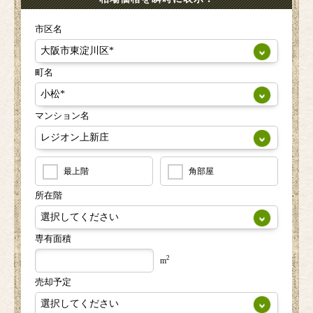
市区名
町名
マンション名
最上階
角部屋
所在階
専有面積
2
m
売却予定