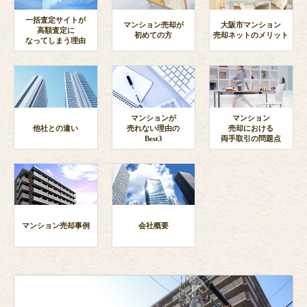
一括査定サイトが
マンション売却が
大阪市マンション
高額査定に
初めての方
売却ネットのメリット
なってしまう理由
マンションが
マンション
他社との違い
売れない理由の
売却における
Best3
両手取引の問題点
マンション売却事例
会社概要