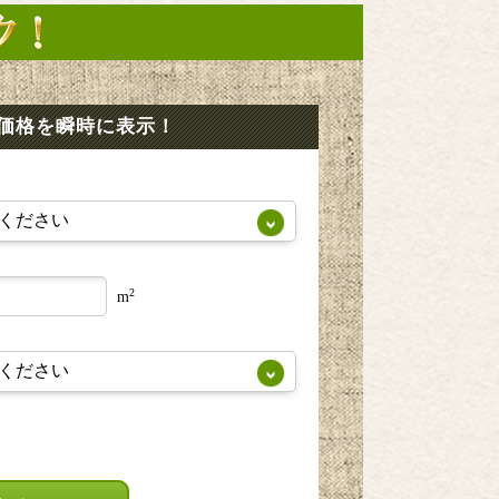
価格を瞬時に表示！
2
m