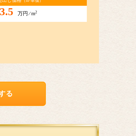
売出し価格
（m
単価）
3.5
2
万円 ⁄ m
する