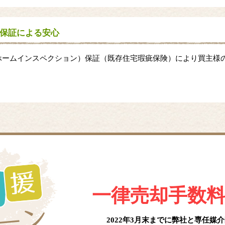
保証による安心
ホームインスペクション）保証（既存住宅瑕疵保険）により買主様
一律売却手数
2022年3月末までに弊社と
専任媒介