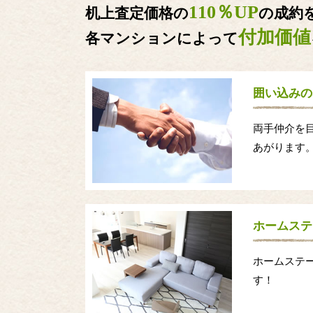
110％UP
机上査定価格の
の成約
付加価値
各マンションによって
囲い込みの
両手仲介を
あがります
ホームステ
ホームステ
す！