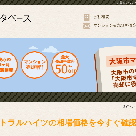
大阪市のマン
会社概要
マンション
売却
無料
査
谷町セン
トラルハイツの相場価格を今すぐ確