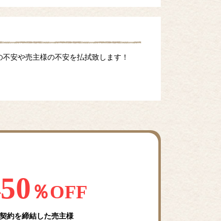
の不安や売主様の不安を払拭致します！
50
料
％OFF
契約を締結した売主様