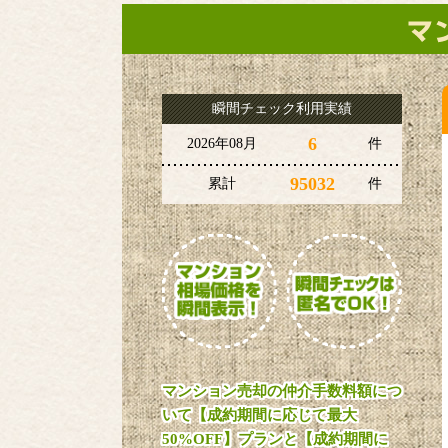
瞬間チェック利用実績
6
2026年08月
件
95032
累計
件
マンション売却の仲介手数料額につ
いて【成約期間に応じて最大
50%OFF】プランと【成約期間に