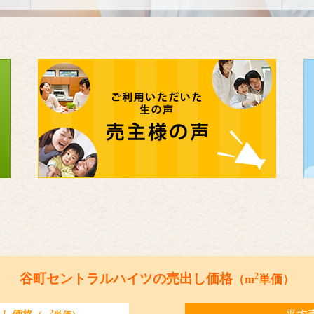
2
谷町セントラルハイツの売出し価格
（m
単価）
2