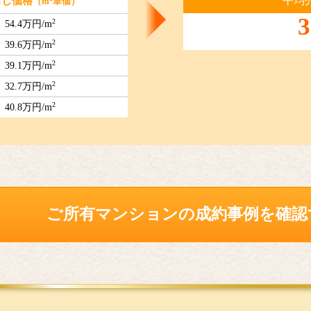
平均
出し価格
（m
単価）
3
2
54.4万円/m
2
39.6万円/m
2
39.1万円/m
2
32.7万円/m
2
40.8万円/m
ご所有マンションの
成約事例を確認