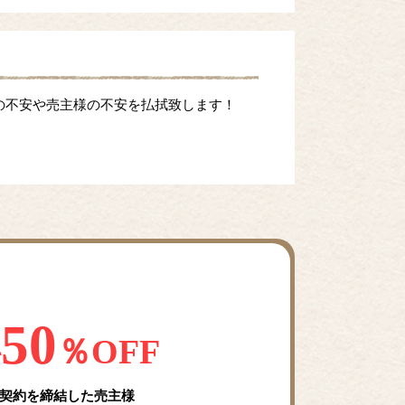
の不安や売主様の不安を払拭致します！
50
料
％OFF
契約を締結した売主様