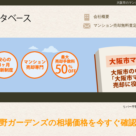
大阪市のマン
会社概要
マンション
売却
無料
査
リバー平
野ガーデンズの相場価格を今すぐ確