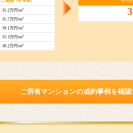
平均
出し価格
（m
単価）
3
2
35.2万円/m
2
35.7万円/m
2
39.1万円/m
2
35.3万円/m
2
30.2万円/m
ご所有マンションの
成約事例を確認