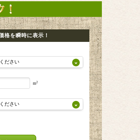
価格を瞬時に表示！
2
m