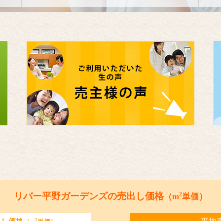
2
リバー平野ガーデンズの売出し価格
（m
単価）
2