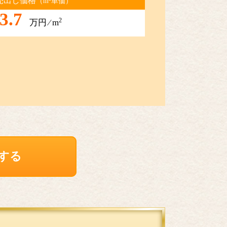
売出し価格
（m
単価）
3.7
2
万円 ⁄ m
する