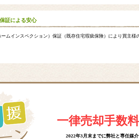
保証による安心
ホームインスペクション）保証（既存住宅瑕疵保険）により買主様
一律売却手数
2022年3月末までに弊社と
専任媒介