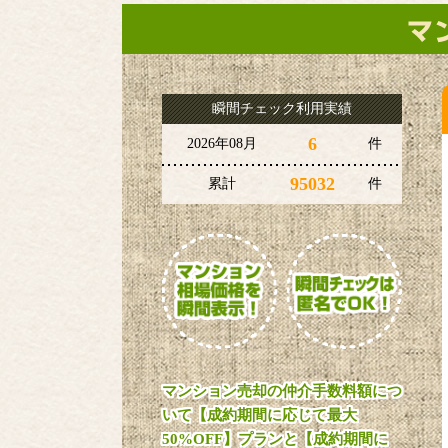
瞬間チェック利用実績
6
2026年08月
件
95032
累計
件
マンション売却の仲介手数料額につ
いて【成約期間に応じて最大
50%OFF】プランと【成約期間に