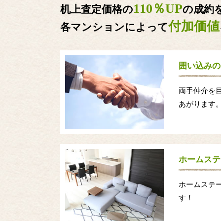
110％UP
机上査定価格の
の成約
付加価値
各マンションによって
囲い込みの
両手仲介を
あがります
ホームステ
ホームステ
す！