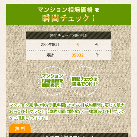
瞬間チェック利用実績
6
2026年08月
件
95032
累計
件
マンション売却の仲介手数料額について【成約期間に応じて最大
50%OFF】プランと【成約期間に関係なく一律30％OFF】プラン
をご用意しています！
無料