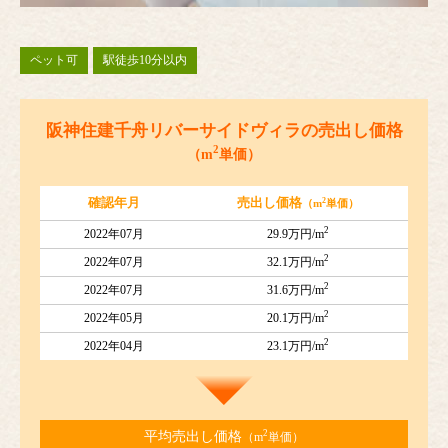
ペット可
駅徒歩10分以内
阪神住建千舟リバーサイドヴィラの売出し価格
2
（m
単価）
2
確認年月
売出し価格
（m
単価）
2
2022年07月
29.9万円/m
2
2022年07月
32.1万円/m
2
2022年07月
31.6万円/m
2
2022年05月
20.1万円/m
2
2022年04月
23.1万円/m
2
平均売出し価格
（m
単価）