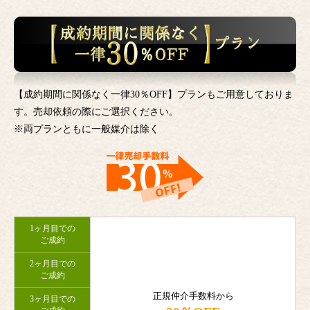
【成約期間に関係なく一律30％OFF】プランもご用意しておりま
す。売却依頼の際にご選択ください。
※両プランともに一般媒介は除く
1ヶ月目での
ご成約
2ヶ月目での
ご成約
正規仲介手数料から
3ヶ月目での