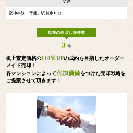
交通
阪神本線 「千船」駅 徒歩10分
現在の売出し物件数
3
件
110％UP
机上査定価格の
の成約を目指したオーダー
メイド売却！
付加価値
各マンションによって
をつけた売却戦略を
ご提案させて頂きます！