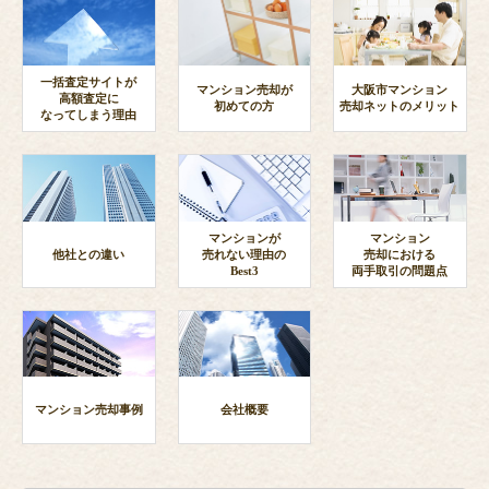
一括査定サイトが
マンション売却が
大阪市マンション
高額査定に
初めての方
売却ネットのメリット
なってしまう理由
マンションが
マンション
他社との違い
売れない理由の
売却における
Best3
両手取引の問題点
マンション売却事例
会社概要