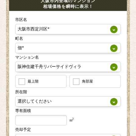
大阪市内全域のマンション
相場価格を瞬時に表示！
市区名
町名
マンション名
最上階
角部屋
所在階
専有面積
2
m
売却予定