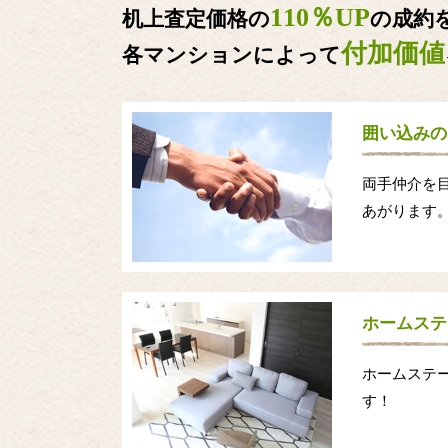
110％UP
机上査定価格の
の成約
付加価値
各マンションによって
囲い込みの
両手仲介を
あがります
ホームステ
ホームステ
す！