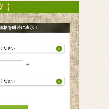
価格を瞬時に表示！
2
m