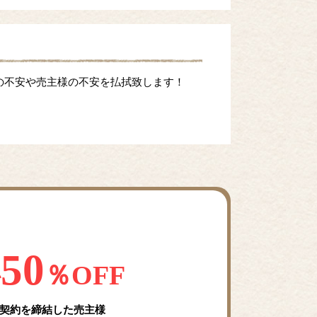
の不安や売主様の不安を払拭致します！
50
料
％OFF
契約を締結した売主様