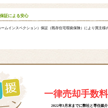
保証による安心
ホームインスペクション）保証（既存住宅瑕疵保険）により買主様
一律売却手数
2022年3月末までに弊社と
専任媒介