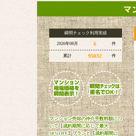
瞬間チェック利用実績
6
2026年08月
件
95032
累計
件
マンション売却の仲介手数料額につ
いて【成約期間に応じて最大
50%OFF】プランと【成約期間に