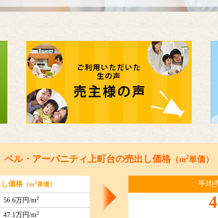
2
ベル・アーバニティ上町台の売出し価格
（m
単価）
平均
2
出し価格
（m
単価）
4
2
56.6万円/m
2
47.1万円/m