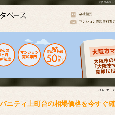
大阪市のマン
会社概要
マンション
売却
無料
査
ベル・アーバ
バニティ上町台の相場価格を今すぐ