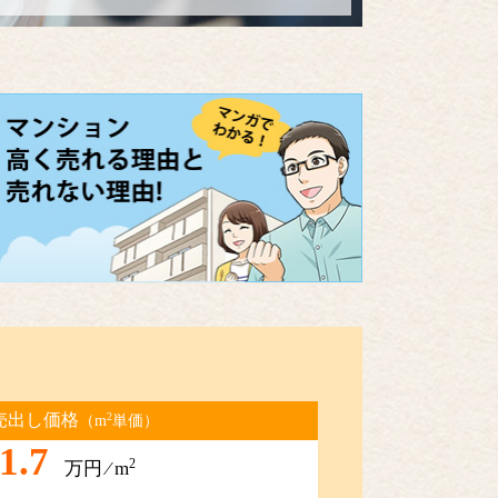
2
売出し価格
（m
単価）
1.7
2
万円 ⁄ m