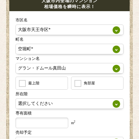
大阪市内全域のマンション
相場価格を瞬時に表示！
市区名
町名
マンション名
最上階
角部屋
所在階
専有面積
2
m
売却予定