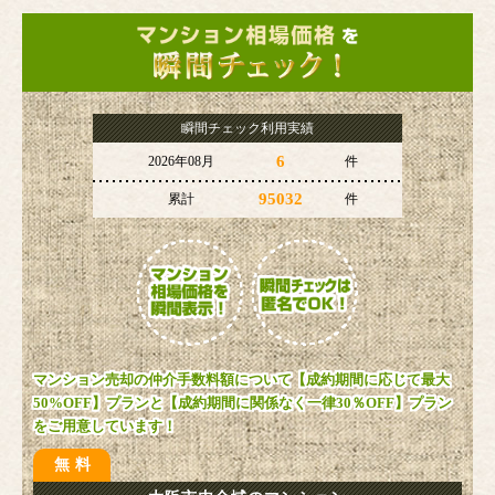
瞬間チェック利用実績
6
2026年08月
件
95032
累計
件
マンション売却の仲介手数料額について【成約期間に応じて最大
50%OFF】プランと【成約期間に関係なく一律30％OFF】プラン
をご用意しています！
無料