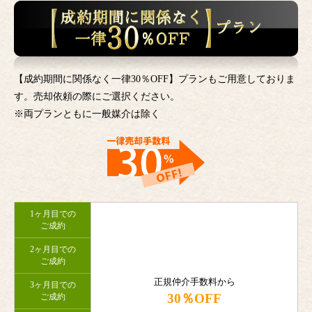
【成約期間に関係なく一律30％OFF】プランもご用意しておりま
す。売却依頼の際にご選択ください。
※両プランともに一般媒介は除く
1ヶ月目での
ご成約
2ヶ月目での
ご成約
正規仲介手数料から
3ヶ月目での
30％OFF
ご成約