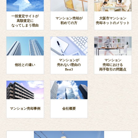
一括査定サイトが
マンション売却が
大阪市マンション
高額査定に
初めての方
売却ネットのメリット
なってしまう理由
マンションが
マンション
他社との違い
売れない理由の
売却における
Best3
両手取引の問題点
マンション売却事例
会社概要