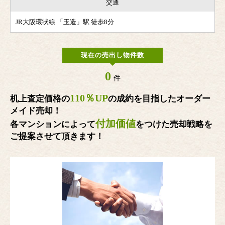
交通
JR大阪環状線 「玉造」駅 徒歩8分
現在の売出し物件数
0
件
110％UP
机上査定価格の
の成約を目指したオーダー
メイド売却！
付加価値
各マンションによって
をつけた売却戦略を
ご提案させて頂きます！