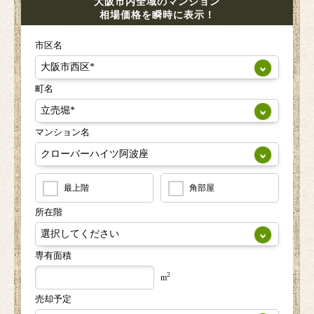
大阪市内全域のマンション
相場価格を瞬時に表示！
市区名
町名
マンション名
最上階
角部屋
所在階
専有面積
2
m
売却予定