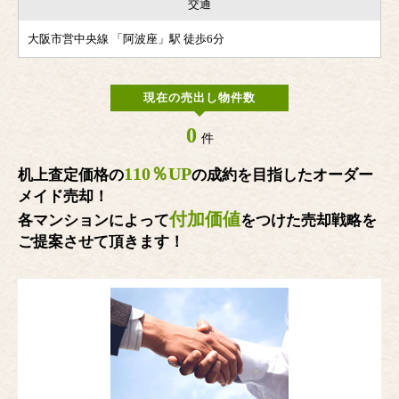
交通
大阪市営中央線 「阿波座」駅 徒歩6分
現在の売出し物件数
0
件
110％UP
机上査定価格の
の成約を目指したオーダー
メイド売却！
付加価値
各マンションによって
をつけた売却戦略を
ご提案させて頂きます！