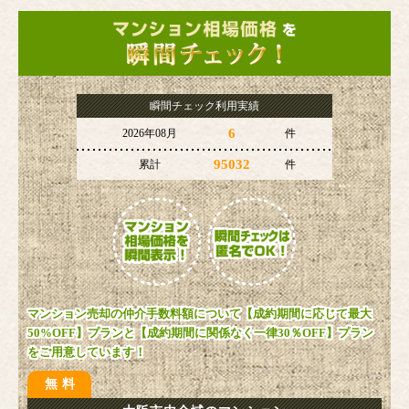
瞬間チェック利用実績
6
2026年08月
件
95032
累計
件
マンション売却の仲介手数料額について【成約期間に応じて最大
50%OFF】プランと【成約期間に関係なく一律30％OFF】プラン
をご用意しています！
無料