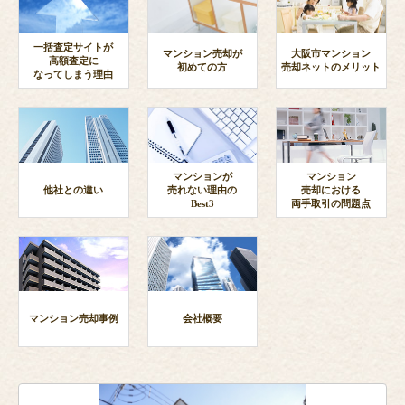
一括査定サイトが
マンション売却が
大阪市マンション
高額査定に
初めての方
売却ネットのメリット
なってしまう理由
マンションが
マンション
他社との違い
売れない理由の
売却における
Best3
両手取引の問題点
マンション売却事例
会社概要