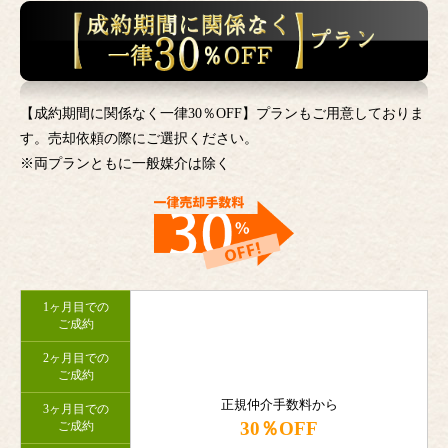
【成約期間に関係なく一律30％OFF】プランもご用意しておりま
す。売却依頼の際にご選択ください。
※両プランともに一般媒介は除く
1ヶ月目での
ご成約
2ヶ月目での
ご成約
正規仲介手数料から
3ヶ月目での
30％OFF
ご成約