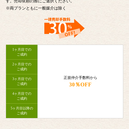
す。売却依頼の際にご選択ください。
※両プランともに一般媒介は除く
1ヶ月目での
ご成約
2ヶ月目での
ご成約
正規仲介手数料から
3ヶ月目での
30％OFF
ご成約
4ヶ月目での
ご成約
5ヶ月目以降の
ご成約