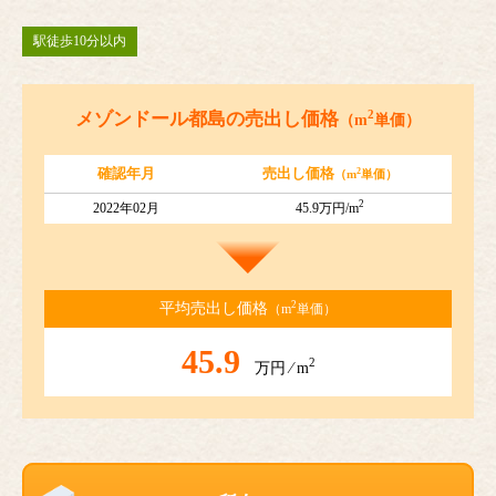
駅徒歩10分以内
2
メゾンドール都島の売出し価格
（m
単価）
2
確認年月
売出し価格
（m
単価）
2
2022年02月
45.9万円/m
2
平均売出し価格
（m
単価）
45.9
2
万円 ⁄ m