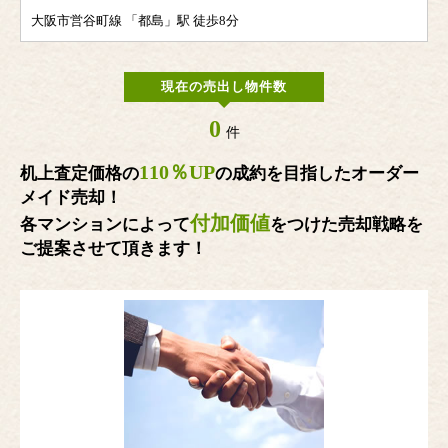
大阪市営谷町線 「都島」駅 徒歩8分
現在の売出し物件数
0
件
110％UP
机上査定価格の
の成約を目指したオーダー
メイド売却！
付加価値
各マンションによって
をつけた売却戦略を
ご提案させて頂きます！