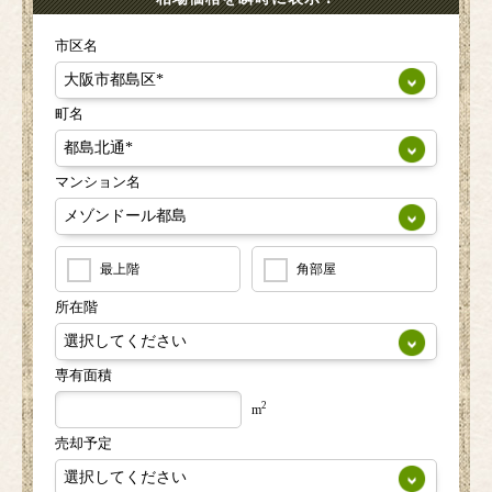
市区名
町名
マンション名
最上階
角部屋
所在階
専有面積
2
m
売却予定