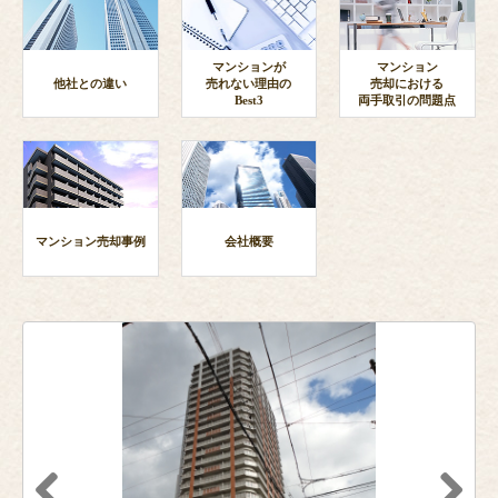
マンションが
マンション
他社との違い
売れない理由の
売却における
Best3
両手取引の問題点
マンション売却事例
会社概要