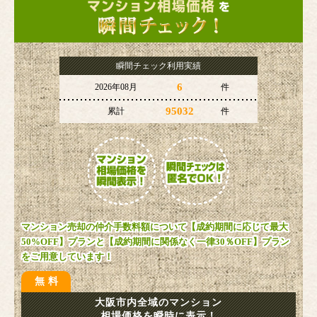
瞬間チェック利用実績
6
2026年08月
件
95032
累計
件
マンション売却の仲介手数料額について【成約期間に応じて最大
50%OFF】プランと【成約期間に関係なく一律30％OFF】プラン
をご用意しています！
無料
大阪市内全域のマンション
相場価格を瞬時に表示！