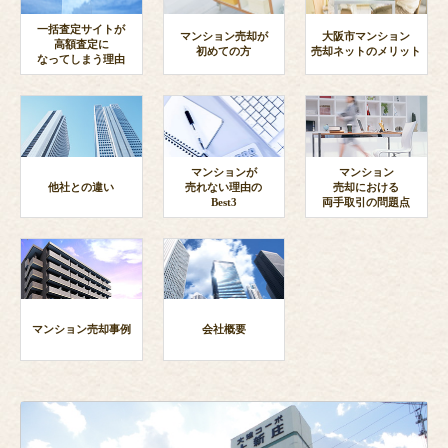
一括査定サイトが
マンション売却が
大阪市マンション
高額査定に
初めての方
売却ネットのメリット
なってしまう理由
マンションが
マンション
他社との違い
売れない理由の
売却における
Best3
両手取引の問題点
マンション売却事例
会社概要