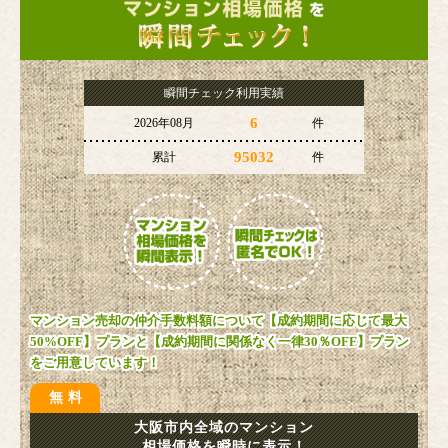
瞬間チェック利用実績
6
2026年08月
件
95032
累計
件
マンション売却の仲介手数料額について【成約期間に応じて最大
50%OFF】プランと【成約期間に関係なく一律30％OFF】プラン
をご用意しています！
無料
大阪市内全域のマンション
相場価格を瞬時に表示！