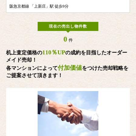
阪急京都線 「上新庄」駅 徒歩9分
現在の売出し物件数
0
件
110％UP
机上査定価格の
の成約を目指したオーダー
メイド売却！
付加価値
各マンションによって
をつけた売却戦略を
ご提案させて頂きます！