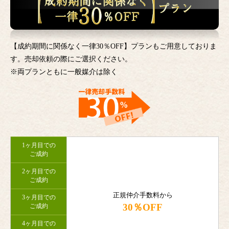
【成約期間に関係なく一律30％OFF】プランもご用意しておりま
す。売却依頼の際にご選択ください。
※両プランともに一般媒介は除く
1ヶ月目での
ご成約
2ヶ月目での
ご成約
正規仲介手数料から
3ヶ月目での
30％OFF
ご成約
4ヶ月目での