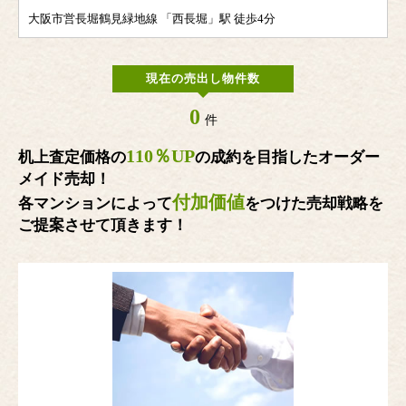
大阪市営長堀鶴見緑地線 「西長堀」駅 徒歩4分
現在の売出し物件数
0
件
110％UP
机上査定価格の
の成約を目指したオーダー
メイド売却！
付加価値
各マンションによって
をつけた売却戦略を
ご提案させて頂きます！