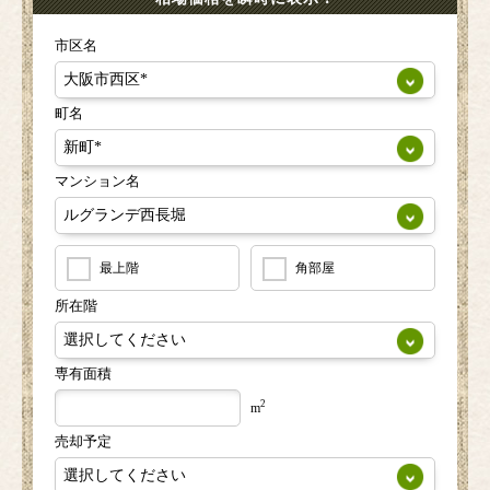
市区名
町名
マンション名
最上階
角部屋
所在階
専有面積
2
m
売却予定