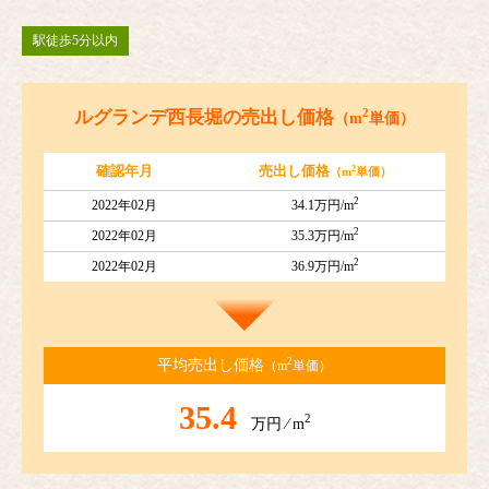
駅徒歩5分以内
2
ルグランデ西長堀の売出し価格
（m
単価）
2
確認年月
売出し価格
（m
単価）
2
2022年02月
34.1万円/m
2
2022年02月
35.3万円/m
2
2022年02月
36.9万円/m
2
平均売出し価格
（m
単価）
35.4
2
万円 ⁄ m