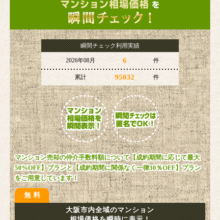
瞬間チェック利用実績
6
2026年08月
件
95032
累計
件
マンション売却の仲介手数料額について【成約期間に応じて最大
50%OFF】プランと【成約期間に関係なく一律30％OFF】プラン
をご用意しています！
無料
大阪市内全域のマンション
相場価格を瞬時に表示！