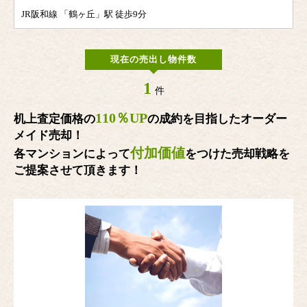
JR阪和線 「鶴ヶ丘」駅 徒歩9分
現在の売出し物件数
1
件
110％UP
机上査定価格の
の成約を目指したオーダー
メイド売却！
付加価値
各マンションによって
をつけた売却戦略を
ご提案させて頂きます！