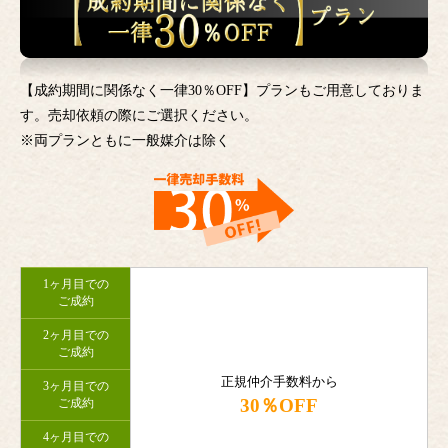
【成約期間に関係なく一律30％OFF】プランもご用意しておりま
す。売却依頼の際にご選択ください。
※両プランともに一般媒介は除く
1ヶ月目での
ご成約
2ヶ月目での
ご成約
正規仲介手数料から
3ヶ月目での
30％OFF
ご成約
4ヶ月目での