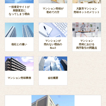
一括査定サイトが
マンション売却が
大阪市マンション
高額査定に
初めての方
売却ネットのメリット
なってしまう理由
マンションが
マンション
他社との違い
売れない理由の
売却における
Best3
両手取引の問題点
マンション売却事例
会社概要