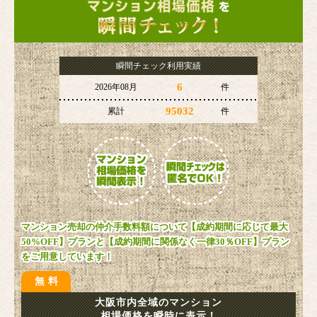
瞬間チェック利用実績
6
2026年08月
件
95032
累計
件
マンション売却の仲介手数料額について【成約期間に応じて最大
50%OFF】プランと【成約期間に関係なく一律30％OFF】プラン
をご用意しています！
無料
大阪市内全域のマンション
相場価格を瞬時に表示！