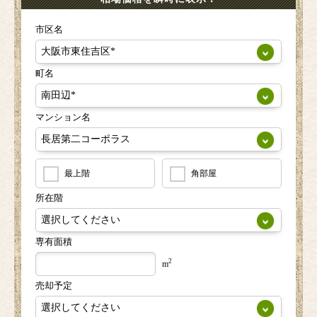
市区名
町名
マンション名
最上階
角部屋
所在階
専有面積
2
m
売却予定