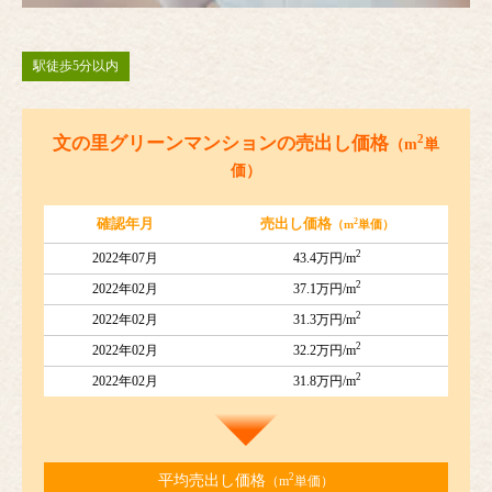
駅徒歩5分以内
2
文の里グリーンマンションの売出し価格
（m
単
価）
2
確認年月
売出し価格
（m
単価）
2
2022年07月
43.4万円/m
2
2022年02月
37.1万円/m
2
2022年02月
31.3万円/m
2
2022年02月
32.2万円/m
2
2022年02月
31.8万円/m
2
平均売出し価格
（m
単価）