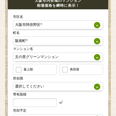
大阪市内全域のマンション
相場価格を瞬時に表示！
市区名
町名
マンション名
最上階
角部屋
所在階
専有面積
2
m
売却予定