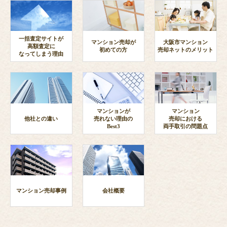
一括査定サイトが
マンション売却が
大阪市マンション
高額査定に
初めての方
売却ネットのメリット
なってしまう理由
マンションが
マンション
他社との違い
売れない理由の
売却における
Best3
両手取引の問題点
マンション売却事例
会社概要