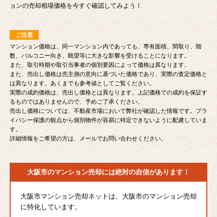
ョンの売却相場価格を今すぐ確認してみよう！
ご注意
マンション価格は、同一マンション内であっても、専有面積、間取り、階
数、バルコニー向き、眺望等に大きな影響を受けることになります。
また、取引時期や取引当事者の個別要因によって価格は異なります。
また、売出し価格は売主側の意向に基づいた価格であり、実際の査定価格と
は異なります。あくまでも参考値としてご覧ください。
実際の成約価格は、売出し価格とは異なります。上記価格での成約を保証す
るものではありませんので、予めご了承ください。
売出し価格については、不動産市場において弊社が確認した情報です。プラ
イバシー保護の観点から個別物件が容易に特定できないように配慮していま
す。
詳細情報をご希望の方は、メールでお問い合わせください。
大阪市のマンション売却には
絶対の自信があります！
大阪市マンション売却ネットは、大阪市のマンション売却
に特化しています。