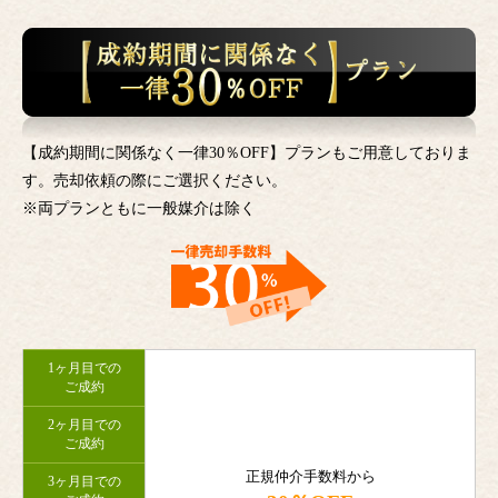
【成約期間に関係なく一律30％OFF】プランもご用意しておりま
す。売却依頼の際にご選択ください。
※両プランともに一般媒介は除く
1ヶ月目での
ご成約
2ヶ月目での
ご成約
正規仲介手数料から
3ヶ月目での