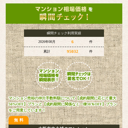
瞬間チェック利用実績
6
2026年08月
件
95032
累計
件
マンション売却の仲介手数料額について【成約期間に応じて最大
50%OFF】プランと【成約期間に関係なく一律30％OFF】プラン
をご用意しています！
無料