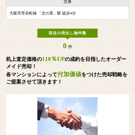
交通
大阪市営谷町線 「文の里」駅 徒歩4分
現在の売出し物件数
0
件
110％UP
机上査定価格の
の成約を目指したオーダー
メイド売却！
付加価値
各マンションによって
をつけた売却戦略を
ご提案させて頂きます！