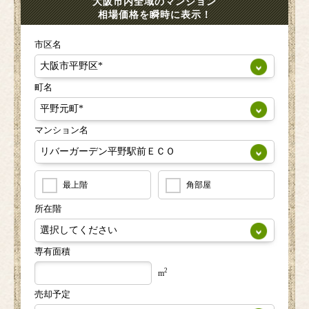
大阪市内全域のマンション
相場価格を瞬時に表示！
市区名
町名
マンション名
最上階
角部屋
所在階
専有面積
2
m
売却予定