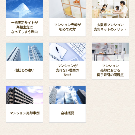
一括査定サイトが
マンション売却が
大阪市マンション
高額査定に
初めての方
売却ネットのメリット
なってしまう理由
マンションが
マンション
他社との違い
売れない理由の
売却における
Best3
両手取引の問題点
マンション売却事例
会社概要