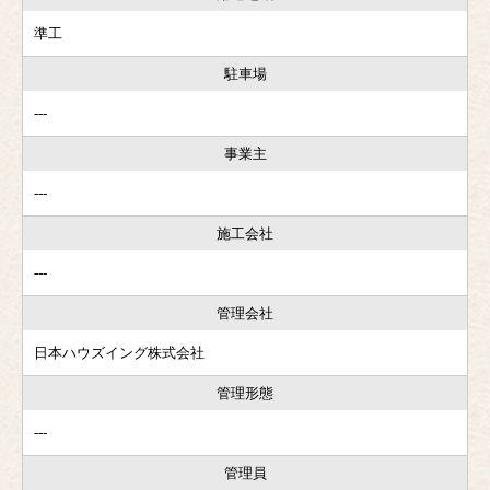
準工
駐車場
---
事業主
---
施工会社
---
管理会社
日本ハウズイング株式会社
管理形態
---
管理員