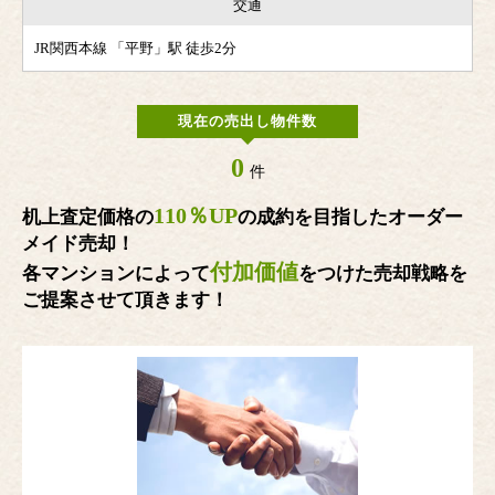
交通
JR関西本線 「平野」駅 徒歩2分
現在の売出し物件数
0
件
110％UP
机上査定価格の
の成約を目指したオーダー
メイド売却！
付加価値
各マンションによって
をつけた売却戦略を
ご提案させて頂きます！