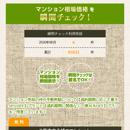
瞬間チェック利用実績
6
2026年08月
件
95032
累計
件
マンション売却の仲介手数料額について【成約期間に応じて最大
50%OFF】プランと【成約期間に関係なく一律30％OFF】プラン
をご用意しています！
無料