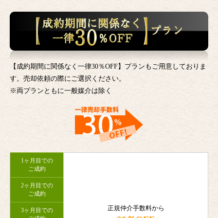
【成約期間に関係なく一律30％OFF】プランもご用意しておりま
す。売却依頼の際にご選択ください。
※両プランともに一般媒介は除く
1ヶ月目での
ご成約
2ヶ月目での
ご成約
正規仲介手数料から
3ヶ月目での