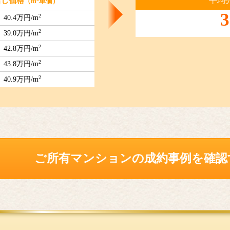
平均
出し価格
（m
単価）
3
2
40.4万円/m
2
39.0万円/m
2
42.8万円/m
2
43.8万円/m
2
40.9万円/m
ご所有マンションの
成約事例を確認