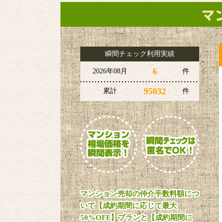
瞬間チェック利用実績
6
2026年08月
件
95032
累計
件
マンション売却の仲介手数料額につ
いて【成約期間に応じて最大
50%OFF】プランと【成約期間に