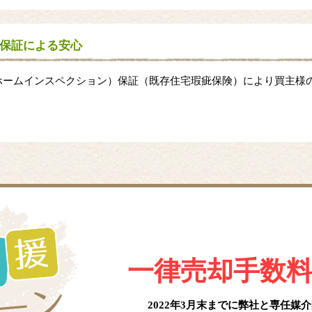
保証による安心
ホームインスペクション）保証（既存住宅瑕疵保険）により買主様
一律売却手数
2022年3月末までに弊社と
専任媒介