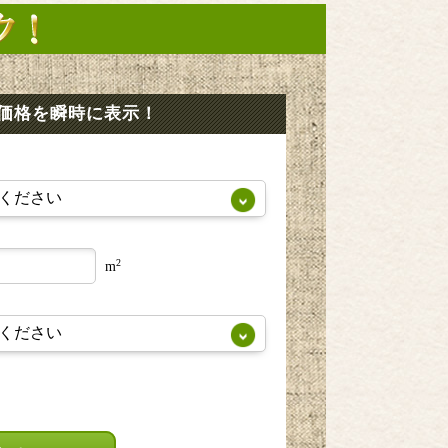
価格を瞬時に表示！
2
m