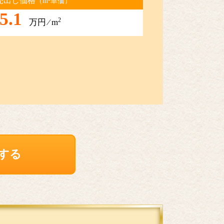
売出し価格
（m
単価）
5.1
2
万円 ⁄ m
する