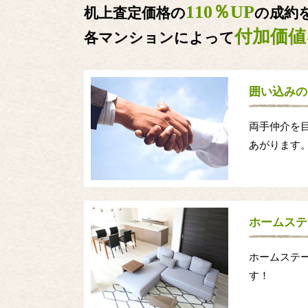
110％UP
机上査定価格の
の成約
付加価値
各マンションによって
囲い込みの
両手仲介を
あがります
ホームステ
ホームステ
す！