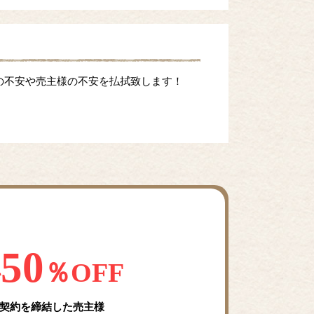
の不安や売主様の不安を払拭致します！
50
料
％OFF
契約を締結した売主様