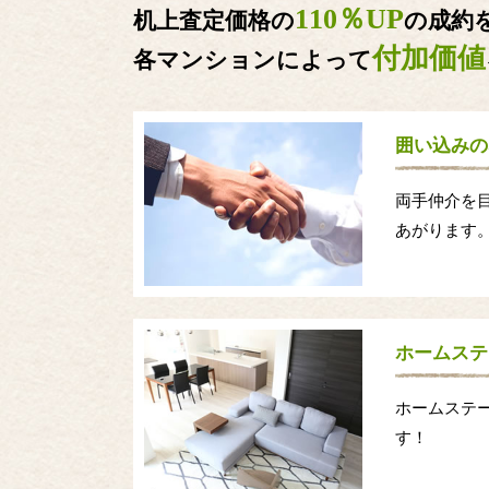
110％UP
机上査定価格の
の成約
付加価値
各マンションによって
囲い込みの
両手仲介を
あがります
ホームステ
ホームステ
す！