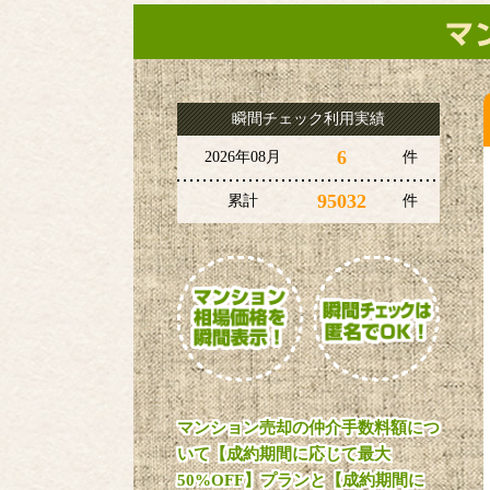
瞬間チェック利用実績
6
2026年08月
件
95032
累計
件
マンション売却の仲介手数料額につ
いて【成約期間に応じて最大
50%OFF】プランと【成約期間に