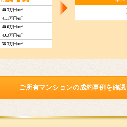
平均
出し価格
（m
単価）
2
40.3万円/m
2
41.1万円/m
2
40.0万円/m
2
43.3万円/m
2
38.3万円/m
ご所有マンションの
成約事例を確認