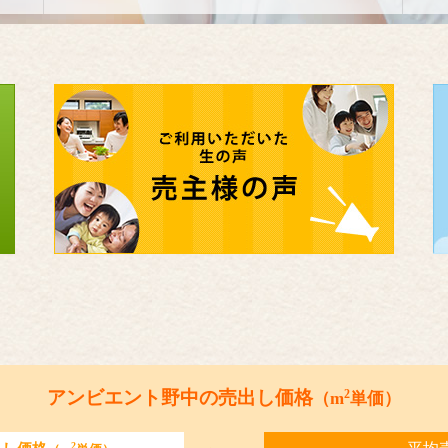
2
アンビエント野中の売出し価格
（m
単価）
2