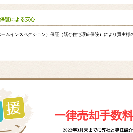
保証による安心
ホームインスペクション）保証（既存住宅瑕疵保険）により買主様
一律売却手数
2022年3月末までに弊社と
専任媒介