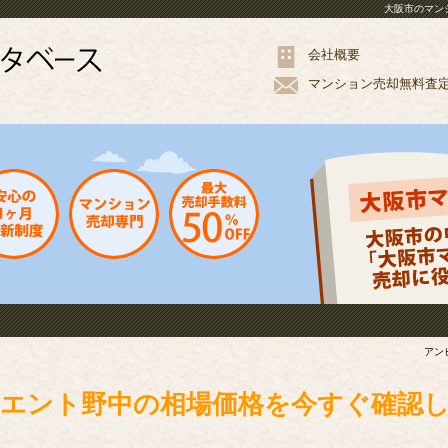
大阪市のマン
会社概要
マンション
売却
無料
査
アン
エント野中の相場価格を今すぐ確認