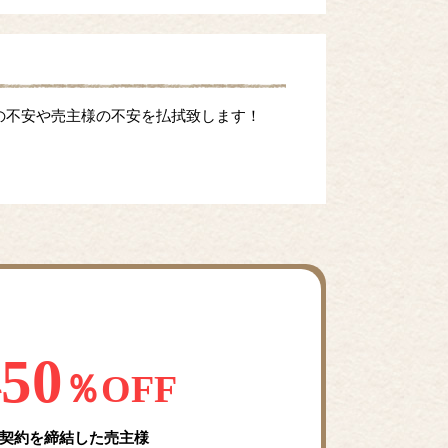
の不安や売主様の不安を払拭致します！
50
料
％OFF
契約を締結した売主様