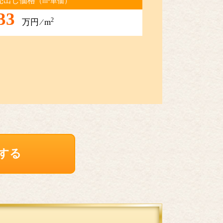
売出し価格
（m
単価）
33
2
万円 ⁄ m
する