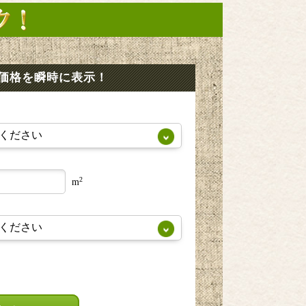
価格を瞬時に表示！
2
m