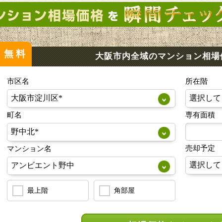
無料
大阪市内全域のマンション
相場
市区名
所在階
町名
専有面積
売却予定
マンション名
最上階
角部屋