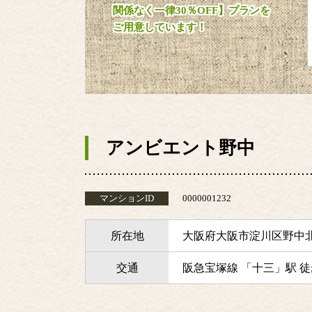
関係なく一律30％OFF】プランを
ご用意しています！
アンビエント野中
マンションID
0000001232
所在地
大阪府大阪市淀川区野中
交通
阪急宝塚線 「十三」駅 徒