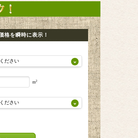
価格を瞬時に表示！
2
m