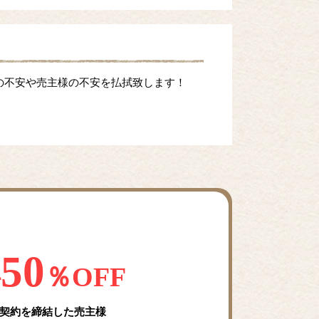
の不安や売主様の不安を払拭致します！
50
料
％OFF
契約を締結した売主様