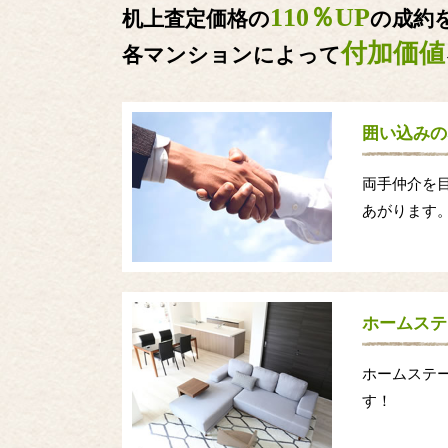
110％UP
机上査定価格の
の成約
付加価値
各マンションによって
囲い込みの
両手仲介を
あがります
ホームステ
ホームステ
す！