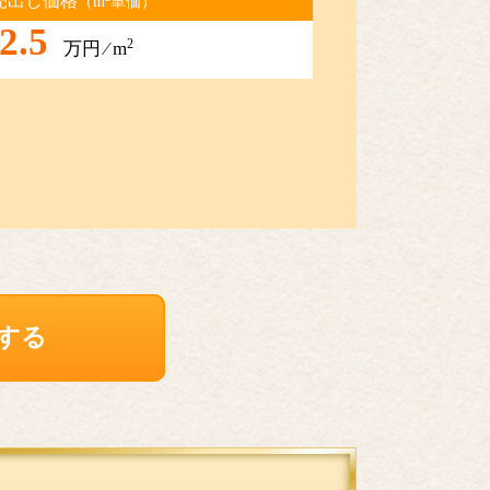
売出し価格
（m
単価）
2.5
2
万円 ⁄ m
する