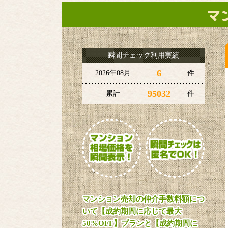
瞬間チェック利用実績
6
2026年08月
件
95032
累計
件
マンション売却の仲介手数料額につ
いて【成約期間に応じて最大
50%OFF】プランと【成約期間に