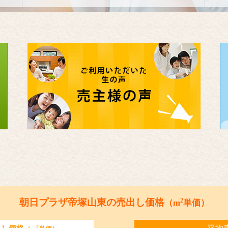
2
朝日プラザ帝塚山東の売出し価格
（m
単価）
2