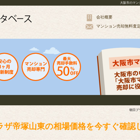
大阪市のマン
会社概要
マンション
売却
無料
査
朝日プ
ラザ帝塚山東の相場価格を今すぐ確認