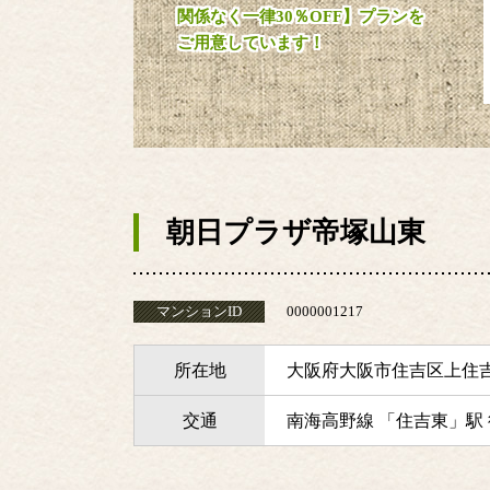
関係なく一律30％OFF】プランを
ご用意しています！
朝日プラザ帝塚山東
マンションID
0000001217
所在地
大阪府大阪市住吉区上住
交通
南海高野線 「住吉東」駅 