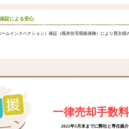
保証による安心
ホームインスペクション）保証（既存住宅瑕疵保険）により買主様
一律売却手数
2022年3月末までに弊社と
専任媒介