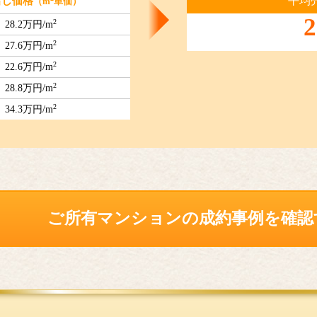
平均
出し価格
（m
単価）
2
2
28.2万円/m
2
27.6万円/m
2
22.6万円/m
2
28.8万円/m
2
34.3万円/m
ご所有マンションの
成約事例を確認