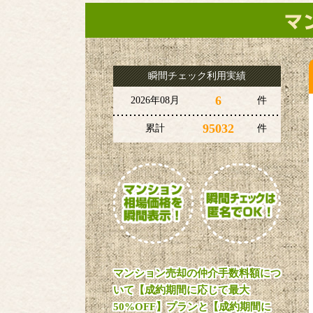
瞬間チェック利用実績
6
2026年08月
件
95032
累計
件
マンション売却の仲介手数料額につ
いて【成約期間に応じて最大
50%OFF】プランと【成約期間に