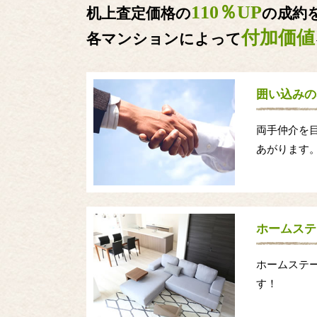
110％UP
机上査定価格の
の成約
付加価値
各マンションによって
囲い込みの
両手仲介を
あがります
ホームステ
ホームステ
す！