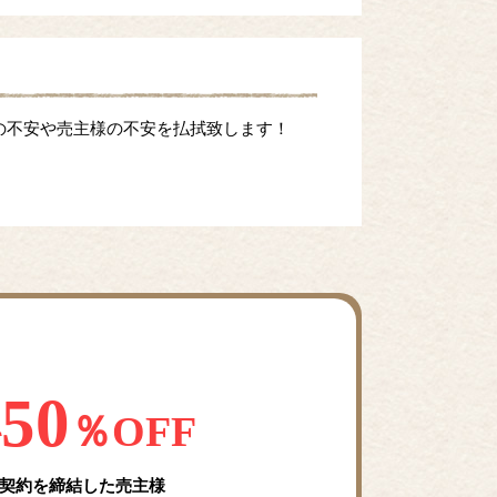
の不安や売主様の不安を払拭致します！
50
料
％OFF
契約を締結した売主様