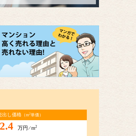
）
2
売出し価格
（m
単価）
2.4
2
万円 ⁄ m