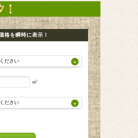
価格を瞬時に表示！
2
m