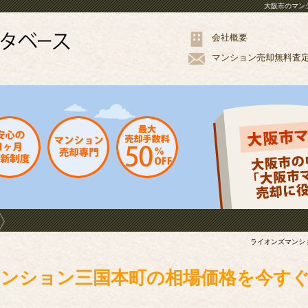
大阪市のマン
会社概要
マンション
売却
無料
査
ライオンズマンシ
ンション三国本町の相場価格を今す