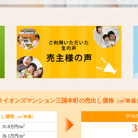
2
ライオンズマンション三国本町の売出し価格
（m
単価
平均
2
出し価格
（m
単価）
3
2
35.8万円/m
2
36.1万円/m