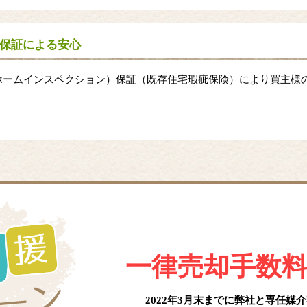
保証による安心
ホームインスペクション）保証（既存住宅瑕疵保険）により買主様
一律売却手数
2022年3月末までに弊社と
専任媒介