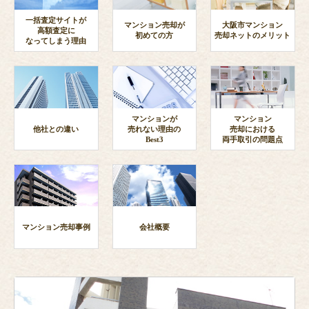
一括査定サイトが
マンション売却が
大阪市マンション
高額査定に
初めての方
売却ネットのメリット
なってしまう理由
マンションが
マンション
他社との違い
売れない理由の
売却における
Best3
両手取引の問題点
マンション売却事例
会社概要