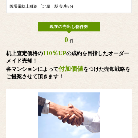
阪堺電軌上町線 「北畠」駅 徒歩8分
現在の売出し物件数
0
件
110％UP
机上査定価格の
の成約を目指したオーダー
メイド売却！
付加価値
各マンションによって
をつけた売却戦略を
ご提案させて頂きます！