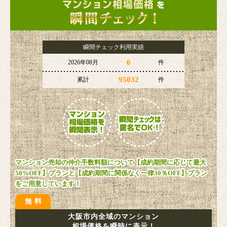
瞬間チェック利用実績
6
2026年08月
件
95032
累計
件
マンション売却の仲介手数料額について【成約期間に応じて最大
50%OFF】プランと【成約期間に関係なく一律30％OFF】プラン
をご用意しています！
無料
大阪市内全域のマンション
相場価格を瞬時に表示！