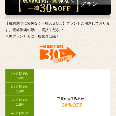
【成約期間に関係なく一律30％OFF】プランもご用意しておりま
す。売却依頼の際にご選択ください。
※両プランともに一般媒介は除く
1ヶ月目での
ご成約
2ヶ月目での
ご成約
正規仲介手数料から
3ヶ月目での
30％OFF
ご成約
4ヶ月目での