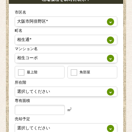
市区名
町名
マンション名
最上階
角部屋
所在階
専有面積
2
m
売却予定