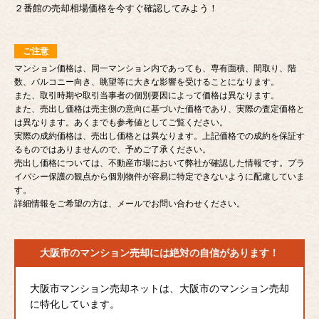
２番館の売却相場価格を今すぐ確認してみよう！
ご注意
マンション価格は、同一マンション内であっても、専有面積、間取り、階
数、バルコニー向き、眺望等に大きな影響を受けることになります。
また、取引時期や取引当事者の個別要因によって価格は異なります。
また、売出し価格は売主側の意向に基づいた価格であり、実際の査定価格と
は異なります。あくまでも参考値としてご覧ください。
実際の成約価格は、売出し価格とは異なります。上記価格での成約を保証す
るものではありませんので、予めご了承ください。
売出し価格については、不動産市場において弊社が確認した情報です。プラ
イバシー保護の観点から個別物件が容易に特定できないように配慮していま
す。
詳細情報をご希望の方は、メールでお問い合わせください。
大阪市のマンション売却には
絶対の自信があります！
大阪市マンション売却ネットは、大阪市のマンション売却
に特化しています。