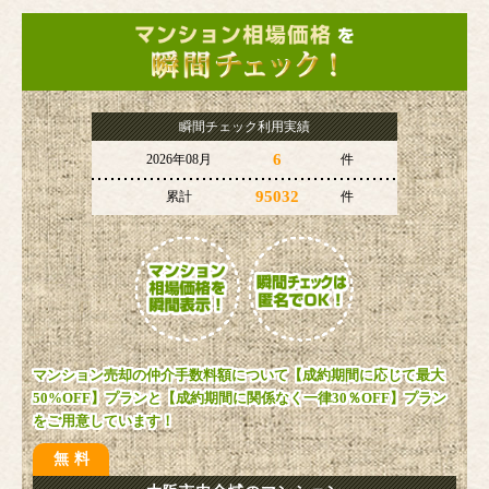
瞬間チェック利用実績
6
2026年08月
件
95032
累計
件
マンション売却の仲介手数料額について【成約期間に応じて最大
50%OFF】プランと【成約期間に関係なく一律30％OFF】プラン
をご用意しています！
無料