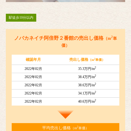
駅徒歩10分以内
2
ノバカネイチ阿倍野２番館の売出し価格
（m
単
価）
2
確認年月
売出し価格
（m
単価）
2
2022年02月
35.3万円/m
2
2022年02月
38.4万円/m
2
2022年02月
38.6万円/m
2
2022年02月
34.1万円/m
2
2022年02月
40.6万円/m
2
平均売出し価格
（m
単価）