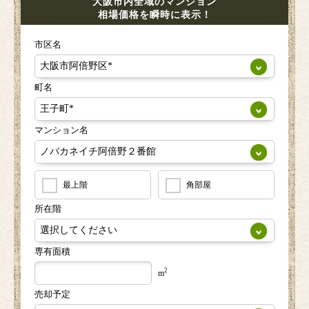
大阪市内全域のマンション
相場価格を瞬時に表示！
市区名
町名
マンション名
最上階
角部屋
所在階
専有面積
2
m
売却予定