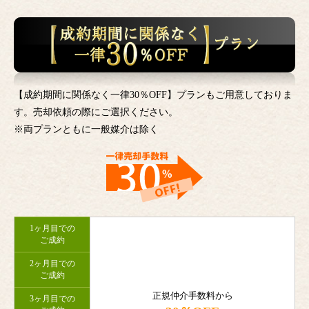
【成約期間に関係なく一律30％OFF】プランもご用意しておりま
す。売却依頼の際にご選択ください。
※両プランともに一般媒介は除く
1ヶ月目での
ご成約
2ヶ月目での
ご成約
正規仲介手数料から
3ヶ月目での