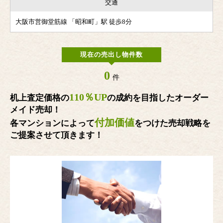
交通
大阪市営御堂筋線 「昭和町」駅 徒歩8分
現在の売出し物件数
0
件
110％UP
机上査定価格の
の成約を目指したオーダー
メイド売却！
付加価値
各マンションによって
をつけた売却戦略を
ご提案させて頂きます！