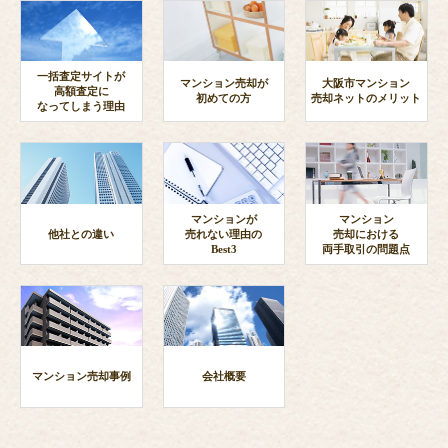
一括査定サイトが
マンション売却が
大阪市マンション
高額査定に
初めての方
売却ネットのメリット
なってしまう理由
マンションが
マンション
他社との違い
売れない理由の
売却における
Best3
両手取引の問題点
マンション売却事例
会社概要