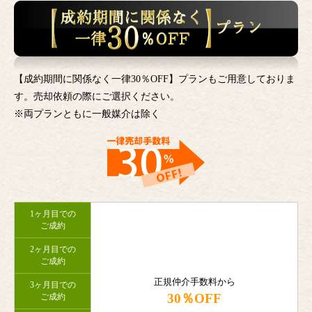
【成約期間に関係なく一律30％OFF】プランもご用意しておりま
す。売却依頼の際にご選択ください。
※両プランともに一般媒介は除く
1ヶ月目での
ご成約
2ヶ月目での
ご成約
正規仲介手数料から
3ヶ月目での
30％OFF
ご成約