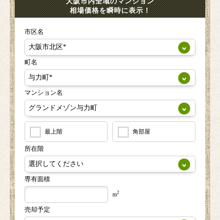
大阪市内全域のマンション
相場価格を瞬時に表示！
市区名
町名
マンション名
最上階
角部屋
所在階
専有面積
2
m
売却予定