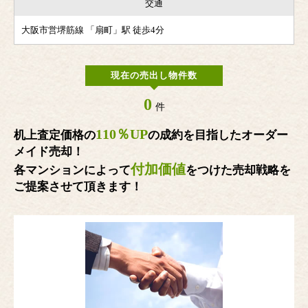
交通
大阪市営堺筋線 「扇町」駅 徒歩4分
現在の売出し物件数
0
件
110％UP
机上査定価格の
の成約を目指したオーダー
メイド売却！
付加価値
各マンションによって
をつけた売却戦略を
ご提案させて頂きます！