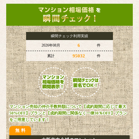
瞬間チェック利用実績
6
2026年08月
件
95032
累計
件
マンション売却の仲介手数料額について【成約期間に応じて最大
50%OFF】プランと【成約期間に関係なく一律30％OFF】プラン
をご用意しています！
無料