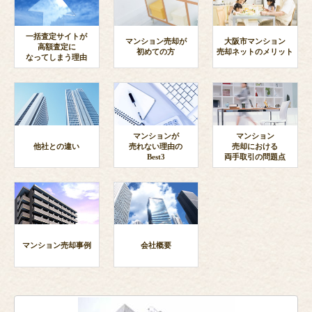
一括査定サイトが
マンション売却が
大阪市マンション
高額査定に
初めての方
売却ネットのメリット
なってしまう理由
マンションが
マンション
他社との違い
売れない理由の
売却における
Best3
両手取引の問題点
マンション売却事例
会社概要